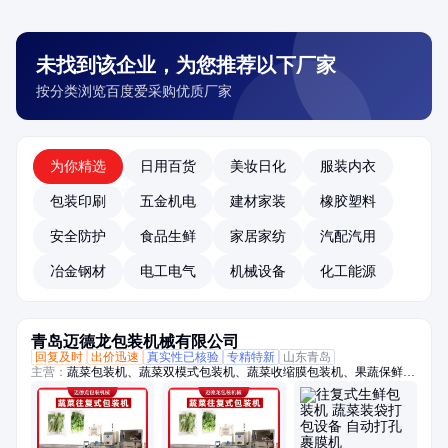
未找到该企业，为您推荐以下厂家
按分类浏览百度爱采购优质厂家
为你精选
日用百货
美妆日化
服装内衣
包装印刷
五金机电
建材家装
橡胶塑料
安全防护
食品生鲜
家居家纺
汽配汽用
冶金钢材
电工电气
机械设备
化工能源
青岛迈德龙包装机械有限公司
回复及时
出价迅速
真实性已核验
专精特新
山东青岛
主营：
蔬菜包装机、蔬菜双模式包装机、蔬菜收缩膜包装机、果蔬保鲜膜
包装机、托盒果蔬包装机、生鲜包装机、保鲜包装机、蔬菜高速包装机、
称重贴标机、冬瓜定量切片机