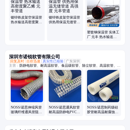
皮架空保温管、聚氨酯保温管件、蒸汽保温管件、预制蒸汽架空保温管、
钢套钢耐高温保温管、保温管直埋钢套钢、钢套钢地埋管、钢套钢外滑动
钢管、钢套钢保温弯头、蒸汽保温管架空、耐高温高压蒸汽管、钢套钢高
温蒸汽保温管、套钢蒸汽保温钢管、高压耐高温蒸汽管、蒸汽架空保温
镀锌铁皮架空保温管
镀锌铁皮架空保温管
管、集中供热蒸汽保温管、高温蒸汽保温管
热水输送高密度聚乙
供热用保温无缝管道
烯 元丰管道
高强度 元丰管道
塑套钢保温管 实体工
厂 元丰 热水输送聚
氨酯发泡直埋管道
深圳市诺锐软管有限公司
回复及时
出价迅速
真实性已核验
广东深圳
主营：
防静电软管、耐高温软管、食品级软管、除尘软管、高温软管、吸
尘软管、pu钢丝软管、无塑化剂软管、食品级钢丝软管、阻燃防静电软
管、通风软管、通风管、高温风管、伸缩风管、耐腐蚀风管、耐高温除尘
管、除尘管、阻燃除尘管、吸尘管、耐热风管、PTFE风管、铁氟龙风
管、洁净风管、防火风管、耐高温风管
NOSS/诺思伸缩风管
NOSS/诺思通风软管
NOSS/诺思制药级硅
玻璃纤维通风管阻燃
耐高温防静电PVC包
胶管耐高温耐腐蚀酸
耐热蒸气耐高温450
塑吸尘排风
碱易清洗
度