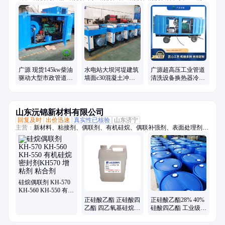
洗、超高压、冲毛机、铝模板、拉毛机、混凝土、换热器、高压水、柴油
驱动、锅炉管道、电机驱动、船体除锈、管道疏通、除锈除漆、钢坯除
磷、电驱动高压、水除磷系统、水喷砂除锈、冷凝器管道、下水道疏通
广源 现货145kw柴油
水电站大坝河堤建筑
广源超高压工业管道
驱动大型市政管道清
墙面c30混凝土冲毛
清洗设备换热器冷凝
洗 高压管道疏通机
机高压水凿毛设备厂
器清洗反应釜高压清
家
洗机
山东沅锦新材料有限公司
回复及时
出价迅速
真实性已核验
山东济宁
主营：
新材料、粘接剂、偶联剂、有机硅烷、偶联补强剂、表面处理剂、
橡胶硅质填料
硅烷偶联剂 KH-570
KH-560 KH-550 有机
硅烷 密封剂KH570
正硅酸乙酯 正硅酸四
正硅酸乙酯28% 40%
增粘剂 粘合剂
乙酯 四乙氧基硅烷
硅酸四乙酯 工业级
国标 绝缘材料涂料处
国标 四乙氧基硅烷
理 交联剂
涂料粘结剂