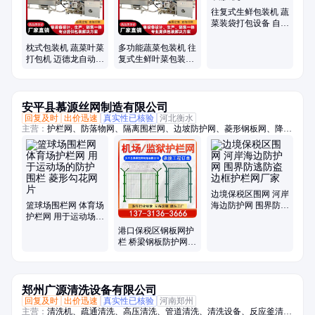
往复式生鲜包装机 蔬
菜装袋打包设备 自动
打孔裹膜机
枕式包装机 蔬菜叶菜
多功能蔬菜包装机 往
打包机 迈德龙自动生
复式生鲜叶菜包装设
鲜果蔬裹膜机械设备
备迈德龙
安平县慕源丝网制造有限公司
回复及时
出价迅速
真实性已核验
河北衡水
主营：
护栏网、防落物网、隔离围栏网、边坡防护网、菱形钢板网、降噪
隔音墙、户外吸音板、桥梁防护网、防落物围栏网、篮球场围栏网、柔性
钢丝绳网、斜坡防落石网、光伏电站围栏、高架桥梁隔音屏、保税区围界
边境保税区围网 河岸
篮球场围栏网 体育场
海边防护网 围界防逃
护栏网 用于运动场的
防盗边框护栏网厂家
防护围栏 菱形勾花网
港口保税区钢板网护
片
栏 桥梁钢板防护网围
栏 机场护栏网
郑州广源清洗设备有限公司
回复及时
出价迅速
真实性已核验
河南郑州
主营：
清洗机、疏通清洗、高压清洗、管道清洗、清洗设备、反应釜清