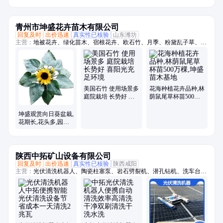
出售 海晶
青州市坤盛花卉苗木有限公司
回复及时
出价迅速
真实性已核验
山东潍坊
主营：
地被花卉、绿化苗木、宿根花卉、欧石竹、月季、粉黛乱子草、时
令草花、菊花
美国石竹 使用场景多
花海种植花卉品种,林
庭院栽培 长势好 喜
荫鼠尾草杯苗500万
阳光充足环境
棵,坤盛苗木基地
坤盛观赏向日葵盆栽,
花期长,花头多,园林
绿化价值高
陕西中拓矿山设备有限公司
回复及时
出价迅速
真实性已核验
陕西咸阳
主营：
光伏清洗机器人、陶瓷柱塞泵、岩石劈裂机、潜孔钻机、洗车台、
张拉千斤顶