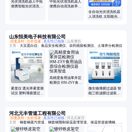
光伏清洗机器人中拓
中拓光伏清洗机器人
便携智能光伏清洗设
便携自动清洗效率高
备节省成本一天清洗
清洗干净双刷清洗干
全自动光伏清洗机器
2兆瓦
洗水洗
人清洗机 太阳能光伏
电站清扫机器人便携
式清洗
山东恒美电子科技有限公司
回复及时
出价迅速
真实性已核验
山东潍坊
主营：
大豆蛋白仪、食品安全检测仪、农药残留检测仪、土壤养分检测仪
高精度食用油苯并芘
检测仪 HM-ZSY食用
油品质综合检测仪器
雾度仪 透光率雾度测
微生物薄膜过滤器 智
恒美智造
试仪 塑料薄膜透过率
能三联滤膜过滤装置
检测仪 恒美智造 材
HM-WX3G无菌过滤
料雾度计
系统
河北元丰管道工程有限公司
回复及时
出价迅速
真实性已核验
河北石家庄
主营：
钢套钢蒸汽管道、钢套钢预制保温直埋管道、保温管道玻璃钢、蒸
汽管道钢套钢、聚氨酯保温管、钢套钢蒸汽管、喷涂缠绕保温管、镀锌铁