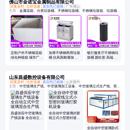
佛山市金诺宝金属制品有限公司
回复及时
出价迅速
真实性已核验
广东佛山
主营：
金属花箱、分类垃圾桶、不锈钢垃圾桶、不锈钢垃圾箱、垃圾桶、
垃圾箱、户外垃圾桶、户外垃圾箱、市政垃圾桶、果皮箱、不锈钢户外垃
圾桶、不锈钢户外垃圾箱、花箱、不锈钢花箱、花箱定制、花箱批发、双
分类垃圾桶、四分类垃圾箱、304不锈钢花箱、304不锈钢垃圾桶、304花
箱、不锈钢花坛、不锈钢花槽、不锈钢花钵、不锈钢花盆
定制户外不锈钢花箱
加厚不锈钢商用垃圾
银行服务厅不锈钢垃
绿化种植箱 城市广场
桶 抗风雨耐腐蚀 户
圾桶 圆柱形 高端美
点缀 使用寿命极长
外公共场所专可分类
观 304材质 防锈耐用
坚固耐用
垃圾箱
金诺宝
山东昌盛数控设备有限公司
回复及时
出价迅速
真实性已核验
山东德州
主营：
中空玻璃生产线、中空玻璃加工设备、中空玻璃立式生产线、双组
份涂胶机、气动双组份涂胶机、双组份打胶机、中空玻璃打胶机、中空玻
璃封胶线、全自动铝条折弯机、铝条折弯机、丁基胶涂布机、中空玻璃充
气线、玻璃清洗机、中空玻璃设备、全自动中空玻璃充气线、中空玻璃清
洗机、卧式玻璃清洗机、分子筛灌装机、中空玻璃充气机、旋转涂胶台、
小型中空玻璃生产设备、铝条涂布机、自助丁基胶涂布机、卧式丁基胶涂
昌盛供应中空玻璃生
全自动中空玻璃封胶
布机
产线设备 全自动立式
线立式小型密封玻璃
中空玻璃混合生产线
打胶机设备
全自动中空玻璃卧式