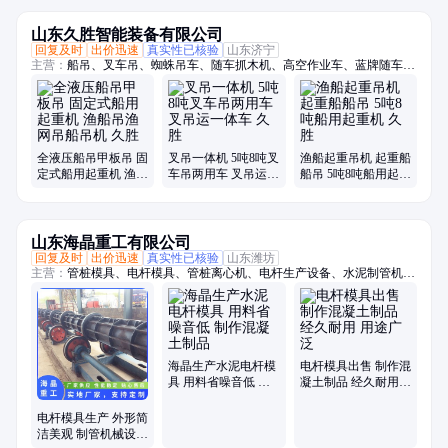
山东久胜智能装备有限公司
回复及时
出价迅速
真实性已核验
山东济宁
主营：
船吊、叉车吊、蜘蛛吊车、随车抓木机、高空作业车、蓝牌随车
吊、折臂吊、随车挖、履带蜘蛛吊、吊挖一体机、三轮随车吊、履带随车
吊、三轮吊、履带随车挖、履带吊车、船用起重机、拖拉机平板吊、履带
随车抓、下葬车、四不像吊车、车载吊机、抓木机、拖拉机吊钻一体机、
小吊车、装载机
全液压船吊甲板吊 固
叉吊一体机 5吨8吨叉
渔船起重吊机 起重船
定式船用起重机 渔船
车吊两用车 叉吊运一
船吊 5吨8吨船用起重
吊渔网吊船吊机 久胜
体车 久胜
机 久胜
山东海晶重工有限公司
回复及时
出价迅速
真实性已核验
山东潍坊
主营：
管桩模具、电杆模具、管桩离心机、电杆生产设备、水泥制管机、
混凝土管设备
海晶生产水泥电杆模
电杆模具出售 制作混
具 用料省噪音低 制
凝土制品 经久耐用
作混凝土制品
用途广泛
电杆模具生产 外形简
洁美观 制管机械设备