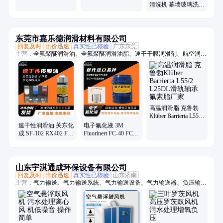
清洗机 幕墙玻璃洗片
机 昌盛
东莞市嘉乐德润滑材料有限公司
回复及时
出价迅速
真实性已核验
广东东莞
主营：
全氟聚醚润滑油、全氟聚醚润滑油脂、速干干膜润滑剂、航空润滑
油脂、-70至1400度润滑油脂、轴承润滑油脂、齿轮润滑油脂、螺丝螺栓
润滑油脂、抗咬合防卡剂、高真空密封硅脂、电子氟化冷却液、疏水涂层
涂料、一比一平替进口品牌系列油脂
高温润滑脂 克鲁勃
Klüber Barrierta L55/2
L25DL滑轨轴承氟素
速干性润滑油 关东化
电子氟化液 3M
脂厂家
成 SF-102 RX402 FL-
Fluorinert FC-40 FC-
955E氟素干性皮膜润
70 FC-72 FC-43服务
滑剂厂家
器群浸没式液冷
山东宇淇通成环保设备有限公司
回复及时
出价迅速
真实性已核验
山东济南
主营：
气力输送、气力输送系统、气力输送设备、气力输送器、负压输
送、物料输送、旋转供料器、供料阀、AV泵、仓泵、罗茨风机、罗次鼓
风机、空气悬浮鼓风机、磁悬浮鼓风机、空浮风机、三叶罗茨鼓风机、曝
气风机、气力输送风机、粉煤灰输送设备、粉体输送系统、粉料输送泵、
空气悬浮增氧机、污水处理风机、水产养殖增氧机、脱硫脱硝设备