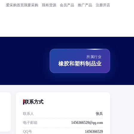
爱采购首页
我要采购
我有货源
会员产品
推广产品
注册开店
所属行业
橡胶和塑料制品业
联系方式
联系人
张兵
电子邮箱
1456366529@qq.com
QQ号
1456366529