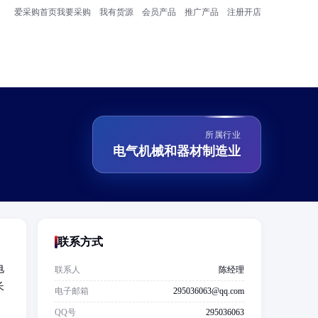
爱采购首页
我要采购
我有货源
会员产品
推广产品
注册开店
所属行业
电气机械和器材制造业
联系方式
电
联系人
陈经理
长
电子邮箱
295036063@qq.com
QQ号
295036063