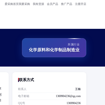
爱采购首页
我要采购
我有货源
会员产品
推广产品
注册开店
所属行业
化学原料和化学制品制造业
联系方式
李
联系人
王楠
制
电子邮箱
1369904236@qq.com
非
QQ号
1369904236