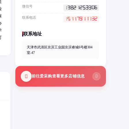
造
微信号
险
保
联系电话
办
学
联系地址
可
天津市武清区京滨工业园京滨睿城6号楼304
室-47
前往爱采购查看更多店铺信息