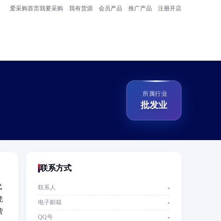
爱采购首页
我要采购
我有货源
会员产品
推广产品
注册开店
所属行业
批发业
联系方式
代
联系人
-
凭
电子邮箱
-
营
QQ号
-