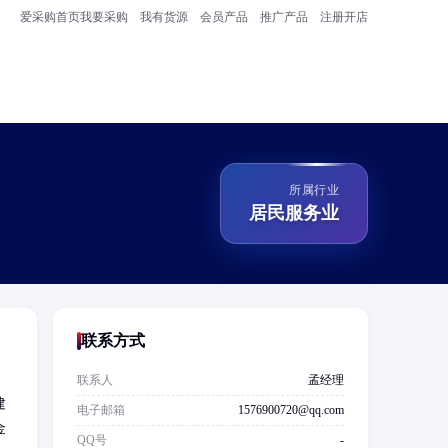
爱采购首页
我要采购
我有货源
会员产品
推广产品
注册开店
所属行业
居民服务业
联系方式
联系人
孟经理
建
电子邮箱
1576900720@qq.com
金
QQ号
-