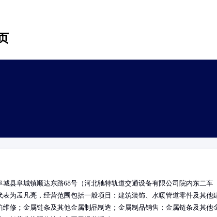
页
城县阜城镇顺达东路68号（河北驰特轨道交通设备有限公司院内东二车
代表为孟凡亮，经营范围包括一般项目：建筑装饰、水暖管道零件及其他
箱维修；金属链条及其他金属制品制造；金属制品销售；金属链条及其他