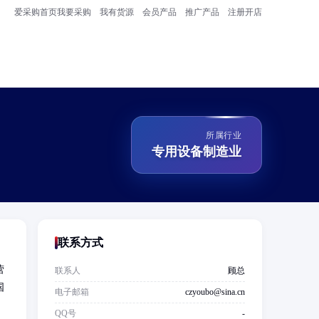
爱采购首页
我要采购
我有货源
会员产品
推广产品
注册开店
所属行业
专用设备制造业
联系方式
营
联系人
顾总
国
电子邮箱
czyoubo@sina.cn
QQ号
-