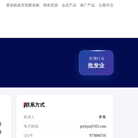
爱采购首页
我要采购
我有货源
会员产品
推广产品
注册开店
所属行业
批发业
联系方式
联系人
李青
环
电子邮箱
jnylcjx@163.com
业
QQ号
973694716