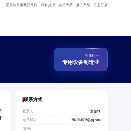
爱采购首页
我要采购
我有货源
会员产品
推广产品
注册开店
所属行业
专用设备制造业
联系方式
法
联系人
董振锋
纤
电子邮箱
284294696@qq.com
QQ号
-