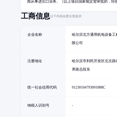
围从事进出口业务。（以上项目国家规定需审批的，经
工商信息
以下内容由爱企查提供
企业名称
哈尔滨北方通用机电设备工
限公司
注册地址
哈尔滨市利民开发区北京路
养路总段东
统一社会信用代码
91230104793091888C
纳税人识别号
-