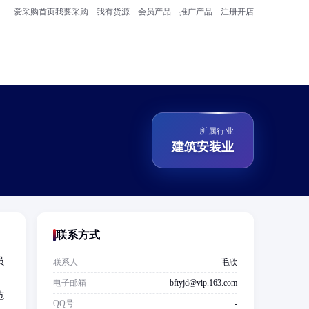
爱采购首页
我要采购
我有货源
会员产品
推广产品
注册开店
所属行业
建筑安装业
联系方式
员
联系人
毛欣
、
电子邮箱
bftyjd@vip.163.com
范
QQ号
-