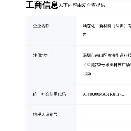
工商信息
以下内容由爱企查提供
企业名称
灿森化工新材料（深圳）
司
注册地址
深圳市南山区粤海街道科
区科苑路8号讯美科技广场
1668
统一社会信用代码
91440300MA5FRJPH7L
纳税人识别号
-