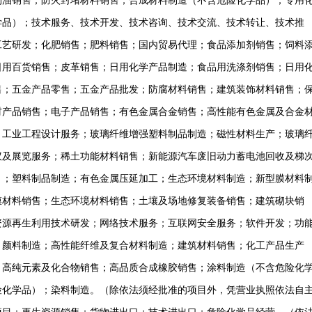
物油销售；防火封堵材料销售；合成材料制造（不含危险化学品）；专用
学品）；技术服务、技术开发、技术咨询、技术交流、技术转让、技术推
工艺研发；化肥销售；肥料销售；国内贸易代理；食品添加剂销售；饲料
日用百货销售；皮革销售；日用化学产品制造；食品用洗涤剂销售；日用
售；五金产品零售；五金产品批发；防腐材料销售；建筑装饰材料销售；
材产品销售；电子产品销售；有色金属合金销售；高性能有色金属及合金
；工业工程设计服务；玻璃纤维增强塑料制品制造；磁性材料生产；玻璃
议及展览服务；稀土功能材料销售；新能源汽车废旧动力蓄电池回收及梯
）；塑料制品制造；有色金属压延加工；生态环境材料制造；新型膜材料
膜材料销售；生态环境材料销售；土壤及场地修复装备销售；建筑砌块销
资源再生利用技术研发；网络技术服务；互联网安全服务；软件开发；功
；颜料制造；高性能纤维及复合材料制造；建筑材料销售；化工产品生产
；高纯元素及化合物销售；高品质合成橡胶销售；涂料制造（不含危险化
险化学品）；染料制造。（除依法须经批准的项目外，凭营业执照依法自