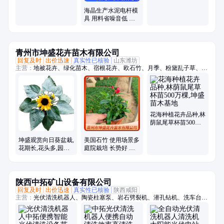
出售 海晶
用途广泛
海晶生产水泥电杆模
具 用料省噪音低 制
作混凝土制品
青州市坤盛花卉苗木有限公司
回复及时
出价迅速
真实性已核验
山东潍坊
主营：
地被花卉、绿化苗木、宿根花卉、欧石竹、月季、粉黛乱子草、时
令草花、菊花
花海种植花卉品种,林
荫鼠尾草杯苗500万
棵,坤盛苗木基地
坤盛观赏向日葵盆栽,
美国石竹 使用场景多
花期长,花头多,园林
庭院栽培 长势好 喜
绿化价值高
阳光充足环境
陕西中拓矿山设备有限公司
回复及时
出价迅速
真实性已核验
陕西咸阳
主营：
光伏清洗机器人、陶瓷柱塞泵、岩石劈裂机、潜孔钻机、洗车台、
张拉千斤顶