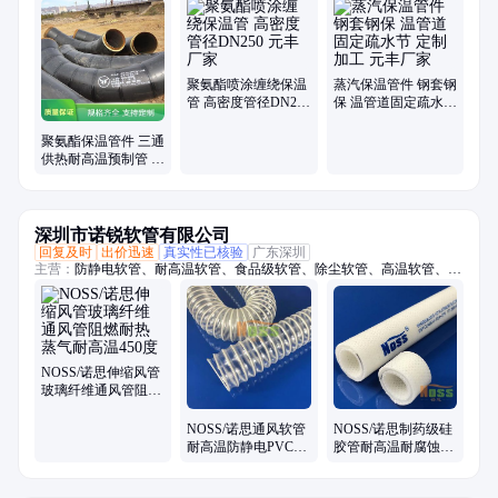
汽管道钢套钢、聚氨酯保温管、钢套钢蒸汽管、喷涂缠绕保温管、镀锌铁
皮架空保温管、聚氨酯保温管件、蒸汽保温管件、预制蒸汽架空保温管、
钢套钢耐高温保温管、保温管直埋钢套钢、钢套钢地埋管、钢套钢外滑动
钢管、钢套钢保温弯头、蒸汽保温管架空、耐高温高压蒸汽管、钢套钢高
温蒸汽保温管、套钢蒸汽保温钢管、高压耐高温蒸汽管、蒸汽架空保温
聚氨酯喷涂缠绕保温
蒸汽保温管件 钢套钢
管、集中供热蒸汽保温管、高温蒸汽保温管
管 高密度管径DN250
保 温管道固定疏水节
元丰厂家
定制加工 元丰厂家
聚氨酯保温管件 三通
供热耐高温预制管 元
丰管道
深圳市诺锐软管有限公司
回复及时
出价迅速
真实性已核验
广东深圳
主营：
防静电软管、耐高温软管、食品级软管、除尘软管、高温软管、吸
尘软管、pu钢丝软管、无塑化剂软管、食品级钢丝软管、阻燃防静电软
管、通风软管、通风管、高温风管、伸缩风管、耐腐蚀风管、耐高温除尘
管、除尘管、阻燃除尘管、吸尘管、耐热风管、PTFE风管、铁氟龙风
管、洁净风管、防火风管、耐高温风管
NOSS/诺思伸缩风管
玻璃纤维通风管阻燃
耐热蒸气耐高温450
度
NOSS/诺思通风软管
NOSS/诺思制药级硅
耐高温防静电PVC包
胶管耐高温耐腐蚀酸
塑吸尘排风
碱易清洗