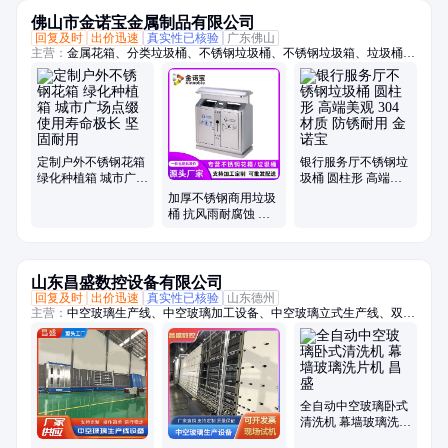
佛山市金诺宝金属制品有限公司
回复及时
出价迅速
真实性已核验
广东佛山
主营：
金属花箱、分类垃圾桶、不锈钢垃圾桶、不锈钢垃圾箱、垃圾桶、
垃圾箱、户外垃圾桶、户外垃圾箱、市政垃圾桶、果皮箱、不锈钢户外垃
圾桶、不锈钢户外垃圾箱、花箱、不锈钢花箱、花箱定制、花箱批发、双
分类垃圾桶、四分类垃圾箱、304不锈钢花箱、304不锈钢垃圾桶、304花
箱、不锈钢花坛、不锈钢花槽、不锈钢花钵、不锈钢花盆
定制户外不锈钢花箱
银行服务厅不锈钢垃
绿化种植箱 城市广场
圾桶 圆柱形 高端美
点缀 使用寿命极长
观 304材质 防锈耐用
加厚不锈钢商用垃圾
坚固耐用
金诺宝
桶 抗风雨耐腐蚀 户
外公共场所专可分类
垃圾箱
山东昌盛数控设备有限公司
回复及时
出价迅速
真实性已核验
山东德州
主营：
中空玻璃生产线、中空玻璃加工设备、中空玻璃立式生产线、双组
份涂胶机、气动双组份涂胶机、双组份打胶机、中空玻璃打胶机、中空玻
璃封胶线、全自动铝条折弯机、铝条折弯机、丁基胶涂布机、中空玻璃充
气线、玻璃清洗机、中空玻璃设备、全自动中空玻璃充气线、中空玻璃清
洗机、卧式玻璃清洗机、分子筛灌装机、中空玻璃充气机、旋转涂胶台、
小型中空玻璃生产设备、铝条涂布机、自助丁基胶涂布机、卧式丁基胶涂
全自动中空玻璃卧式
布机
清洗机 幕墙玻璃洗片
机 昌盛