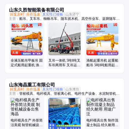
山东久胜智能装备有限公司
回复及时
出价迅速
真实性已核验
山东济宁
主营：
船吊、叉车吊、蜘蛛吊车、随车抓木机、高空作业车、蓝牌随车
吊、折臂吊、随车挖、履带蜘蛛吊、吊挖一体机、三轮随车吊、履带随车
吊、三轮吊、履带随车挖、履带吊车、船用起重机、拖拉机平板吊、履带
随车抓、下葬车、四不像吊车、车载吊机、抓木机、拖拉机吊钻一体机、
小吊车、装载机
全液压船吊甲板吊 固
叉吊一体机 5吨8吨叉
渔船起重吊机 起重船
定式船用起重机 渔船
车吊两用车 叉吊运一
船吊 5吨8吨船用起重
吊渔网吊船吊机 久胜
体车 久胜
机 久胜
山东海晶重工有限公司
回复及时
出价迅速
真实性已核验
山东潍坊
主营：
管桩模具、电杆模具、管桩离心机、电杆生产设备、水泥制管机、
混凝土管设备
电杆模具生产 外形简
电杆模具出售 制作混
洁美观 制管机械设备
凝土制品 经久耐用