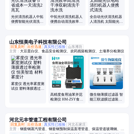
光伏清洗机器人中拓
中拓光伏清洗机器人
全自动光伏清洗机器
便携智能光伏清洗设
便携自动清洗效率高
人清洗机 太阳能光伏
备节省成本一天清洗
清洗干净双刷清洗干
电站清扫机器人便携
2兆瓦
洗水洗
式清洗
山东恒美电子科技有限公司
回复及时
出价迅速
真实性已核验
山东潍坊
主营：
大豆蛋白仪、食品安全检测仪、农药残留检测仪、土壤养分检测仪
雾度仪 透光率雾度测
试仪 塑料薄膜透过率
检测仪 恒美智造 材
高精度食用油苯并芘
微生物薄膜过滤器 智
料雾度计
检测仪 HM-ZSY食用
能三联滤膜过滤装置
油品质综合检测仪器
HM-WX3G无菌过滤
恒美智造
系统
河北元丰管道工程有限公司
回复及时
出价迅速
真实性已核验
河北石家庄
主营：
钢套钢蒸汽管道、钢套钢预制保温直埋管道、保温管道玻璃钢、蒸