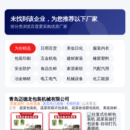
未找到该企业，为您推荐以下厂家
按分类浏览百度爱采购优质厂家
为你精选
日用百货
美妆日化
服装内衣
包装印刷
五金机电
建材家装
橡胶塑料
安全防护
食品生鲜
家居家纺
汽配汽用
冶金钢材
电工电气
机械设备
化工能源
青岛迈德龙包装机械有限公司
回复及时
出价迅速
真实性已核验
专精特新
山东青岛
主营：
蔬菜包装机、蔬菜双模式包装机、蔬菜收缩膜包装机、果蔬保鲜膜
包装机、托盒果蔬包装机、生鲜包装机、保鲜包装机、蔬菜高速包装机、
称重贴标机、冬瓜定量切片机