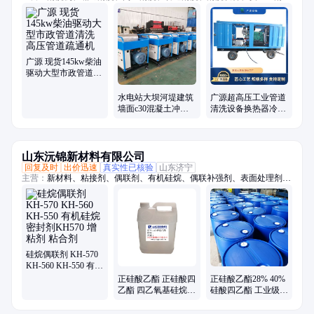
洗、超高压、冲毛机、铝模板、拉毛机、混凝土、换热器、高压水、柴油
驱动、锅炉管道、电机驱动、船体除锈、管道疏通、除锈除漆、钢坯除
磷、电驱动高压、水除磷系统、水喷砂除锈、冷凝器管道、下水道疏通
广源 现货145kw柴油
驱动大型市政管道清
洗 高压管道疏通机
水电站大坝河堤建筑
广源超高压工业管道
墙面c30混凝土冲毛
清洗设备换热器冷凝
机高压水凿毛设备厂
器清洗反应釜高压清
家
洗机
山东沅锦新材料有限公司
回复及时
出价迅速
真实性已核验
山东济宁
主营：
新材料、粘接剂、偶联剂、有机硅烷、偶联补强剂、表面处理剂、
橡胶硅质填料
硅烷偶联剂 KH-570
KH-560 KH-550 有机
硅烷 密封剂KH570
正硅酸乙酯 正硅酸四
正硅酸乙酯28% 40%
增粘剂 粘合剂
乙酯 四乙氧基硅烷
硅酸四乙酯 工业级
国标 绝缘材料涂料处
国标 四乙氧基硅烷
理 交联剂
涂料粘结剂