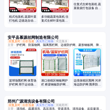
往复式生鲜包装机 蔬
菜装袋打包设备 自动
打孔裹膜机
枕式包装机 蔬菜叶菜
多功能蔬菜包装机 往
打包机 迈德龙自动生
复式生鲜叶菜包装设
鲜果蔬裹膜机械设备
备迈德龙
安平县慕源丝网制造有限公司
回复及时
出价迅速
真实性已核验
河北衡水
主营：
护栏网、防落物网、隔离围栏网、边坡防护网、菱形钢板网、降噪
隔音墙、户外吸音板、桥梁防护网、防落物围栏网、篮球场围栏网、柔性
钢丝绳网、斜坡防落石网、光伏电站围栏、高架桥梁隔音屏、保税区围界
篮球场围栏网 体育场
港口保税区钢板网护
边境保税区围网 河岸
护栏网 用于运动场的
栏 桥梁钢板防护网围
海边防护网 围界防逃
防护围栏 菱形勾花网
栏 机场护栏网
防盗边框护栏网厂家
片
郑州广源清洗设备有限公司
回复及时
出价迅速
真实性已核验
河南郑州
主营：
清洗机、疏通清洗、高压清洗、管道清洗、清洗设备、反应釜清