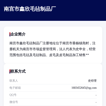
南宫市鑫欣毛毡制品厂
企业简介
南宫市鑫欣毛毡制品厂注册地址位于南宫市垂杨镇尧村，注
册机关为南宫市市场监督管理局，法人代表为史申全，经营
范围包括毛毡及毛毡制品、皮毛及皮毛制品加工销售**
联系方式
联系人
史经理
电子邮箱
1603452645@qq.com
QQ号
-
微信号
-