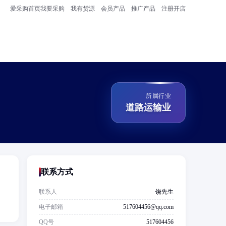
爱采购首页
我要采购
我有货源
会员产品
推广产品
注册开店
所属行业
道路运输业
联系方式
联系人
饶先生
电子邮箱
517604456@qq.com
QQ号
517604456