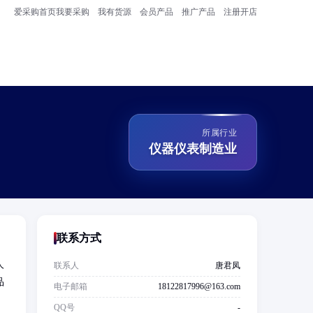
爱采购首页
我要采购
我有货源
会员产品
推广产品
注册开店
所属行业
仪器仪表制造业
联系方式
人
联系人
唐君凤
品
电子邮箱
18122817996@163.com
QQ号
-