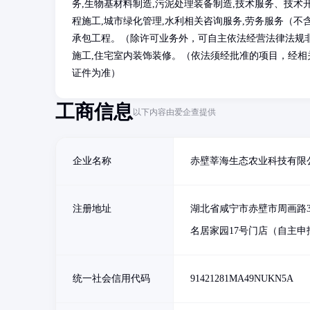
务,生物基材料制造,污泥处理装备制造,技术服务、技术
程施工,城市绿化管理,水利相关咨询服务,劳务服务（不
承包工程。（除许可业务外，可自主依法经营法律法规
施工,住宅室内装饰装修。（依法须经批准的项目，经
证件为准）
工商信息
以下内容由爱企查提供
企业名称
赤壁莘海生态农业科技有限
注册地址
湖北省咸宁市赤壁市周画路3
名居家园17号门店（自主申
统一社会信用代码
91421281MA49NUKN5A