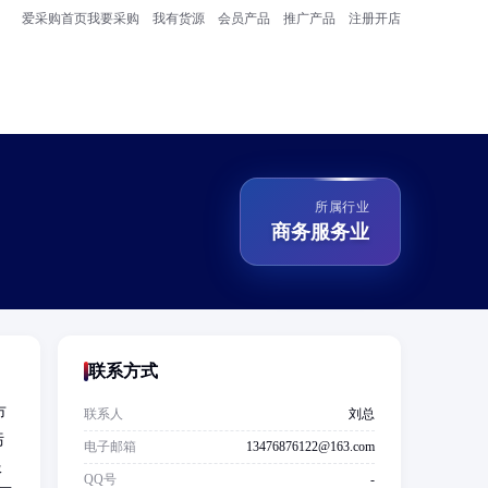
爱采购首页
我要采购
我有货源
会员产品
推广产品
注册开店
所属行业
商务服务业
联系方式
市
联系人
刘总
污
电子邮箱
13476876122@163.com
服
QQ号
-