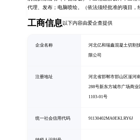
代理、发布；电脑喷绘。（依法须经批准的项目，经
工商信息
以下内容由爱企查提供
企业名称
河北亿和瑞鑫混凝土切割
限公司
注册地址
河北省邯郸市邯山区滏河
288号新东方城市广场商业
1103-01号
统一社会信用代码
91130402MA0EKLRY6J
纳税人识别号
-