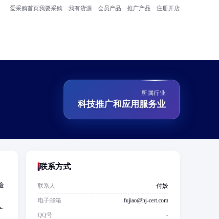
爱采购首页
我要采购
我有货源
会员产品
推广产品
注册开店
所属行业
科技推广和应用服务业
联系方式
验
联系人
付姣
电子邮箱
fujiao@hj-cert.com
产
QQ号
-