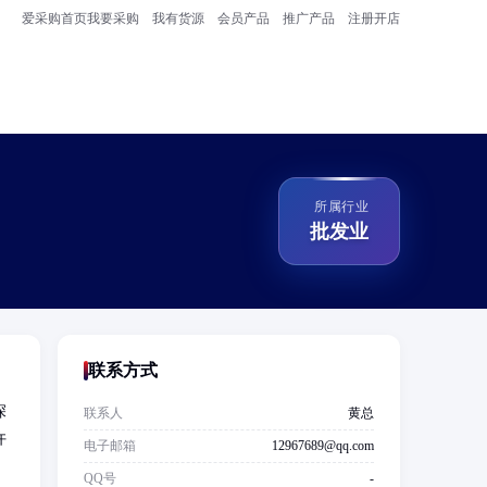
爱采购首页
我要采购
我有货源
会员产品
推广产品
注册开店
所属行业
批发业
联系方式
深
联系人
黄总
许
电子邮箱
12967689@qq.com
QQ号
-