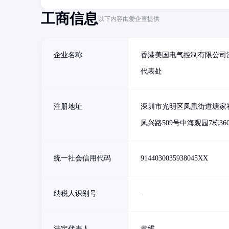
工商信息
以下内容由爱企查提供
企业名称
香港美国电气控制有限公司
代表处
注册地址
深圳市光明区凤凰街道塘家
凤兴路509号中海观园7栋360
统一社会信用代码
9144030035938045XX
纳税人识别号
-
法定代表人
黄维