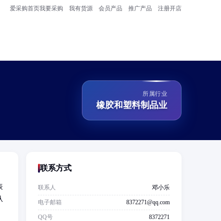
爱采购首页
我要采购
我有货源
会员产品
推广产品
注册开店
所属行业
橡胶和塑料制品业
联系方式
表
联系人
邓小乐
从
电子邮箱
8372271@qq.com
QQ号
8372271