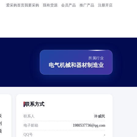
爱采购首页
我要采购
我有货源
会员产品
推广产品
注册开店
所属行业
电气机械和器材制造业
联系方式
表
联系人
许威民
制
电子邮箱
1980537736@qq.com
须
QQ号
-