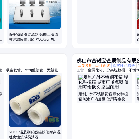
微生物薄膜过滤器 智能三联滤
仪
膜过滤装置 HM-WX3G无菌过
滤系统
佛山市金诺宝金属制品有限
回复及时
出价迅速
真实性已核验
、吸尘软管、pu钢丝软管、无塑化剂
主营：
金属花箱、分类垃圾桶、不锈
温风管、伸缩风管、耐腐蚀风管、耐高
箱、市政垃圾桶、果皮箱、不锈钢户
、铁氟龙风管、洁净风管、防火风管、
批发、双分类垃圾桶、四分类垃圾箱、3
钢花槽、不锈钢花钵、不锈钢花盆
静
定制户外不锈钢花箱 绿化种植
箱 城市广场点缀 使用寿命极长
坚固耐用
NOSS/诺思制药级硅胶管耐高温
耐腐蚀酸碱易清洗