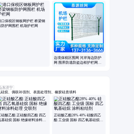
柔性钢丝绳网、斜坡防落石网、光伏电站围栏、高架桥梁隔音屏、保
港口保税区钢板网护栏 桥梁钢
板防护网围栏 机场护栏网
边境保税区围网 河岸海边防护
网 围界防逃防盗边框护栏网厂
家
山东济宁
机硅烷、偶联补强剂、表面处理剂、橡胶硅质填料
正硅酸乙酯 正硅酸四乙酯 四乙
正硅酸乙酯28% 40% 硅酸四乙
氧基硅烷 国标 绝缘材料涂料处
酯 工业级 国标 四乙氧基硅烷
理 交联剂
涂料粘结剂