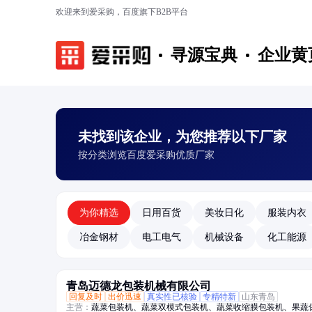
欢迎来到爱采购，百度旗下B2B平台
寻源宝典
企业黄
未找到该企业，为您推荐以下厂家
按分类浏览百度爱采购优质厂家
为你精选
日用百货
美妆日化
服装内衣
冶金钢材
电工电气
机械设备
化工能源
青岛迈德龙包装机械有限公司
回复及时
出价迅速
真实性已核验
专精特新
山东青岛
主营：
蔬菜包装机、蔬菜双模式包装机、蔬菜收缩膜包装机、果蔬