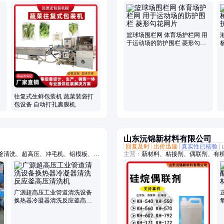
片机
网、防落物围栏网、篮球场围栏网、
税区围界
篮球场围栏网 体育场护栏网 用
于运动场的防护围栏 菱形勾花
网片
往复式生鲜包装机 蔬菜装袋打
包设备 自动打孔裹膜机
山东沅锦新材料有限公司
回复及时
出价迅速
真实性已核验
釜清洗、超高压、冲毛机、铝模板、拉
主营：
新材料、粘接剂、偶联剂、有
、船体除锈、管道疏通、除锈除漆、钢
水道疏通
广源超高压工业管道清洗设备
换热器冷凝器清洗反应釜高压
清洗机