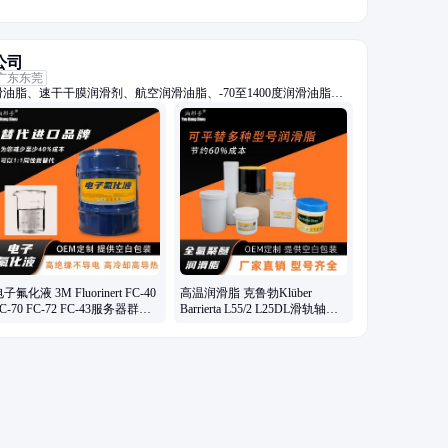
公司
广东东莞
油脂、速干干膜润滑剂、航空润滑油脂、-70至1400度润滑油脂、
螺栓润滑油脂、抗咬合防卡剂、高真空密封硅脂、电子氟化冷却液、
系列油脂
子氟化液 3M Fluorinert FC-40
高温润滑脂 克鲁勃Klüber
C-70 FC-72 FC-43服务器群浸
Barrierta L55/2 L25DL滑轨轴承
没式液冷
氟素脂厂家