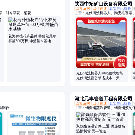
陕西中拓矿山设备有限公司
回复及时
出价迅速
真实性已核验
草、时令草花、菊花
主营：
光伏清洗机器人、陶瓷柱塞泵
培
花海种植花卉品种,林荫鼠尾草
杯苗500万棵,坤盛苗木基地
光伏清洗机器人中拓便携智能
光伏清洗设备节省成本一天清
洗2兆瓦
河北元丰管道工程有限公司
回复及时
出价迅速
真实性已核验
检测仪
主营：
钢套钢蒸汽管道、钢套钢预制
钢套钢蒸汽管、喷涂缠绕保温管、镀
保温管、钢套钢耐高温保温管、保温
头、蒸汽保温管架空、耐高温高压蒸
聚氨酯保温管件 三通 供热耐高
管、蒸汽架空保温管、集中供热蒸汽
温预制管 元丰管道