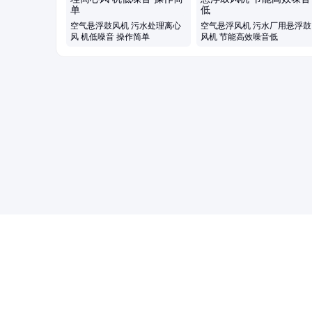
理风机、水产养殖增氧机、脱硫脱硝设备
空气悬浮鼓风机 污水处理离心
空气悬浮风机 污水厂用悬浮鼓
风 机低噪音 操作简单
风机 节能高效噪音低