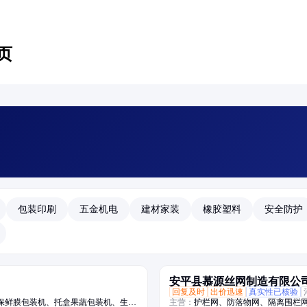
页
包装印刷
五金机电
建材家装
橡胶塑料
安全防护
安平县慕源丝网制造有限公
回复及时
出价迅速
真实性已核验
保鲜膜包装机、托盒果蔬包装机、生鲜
主营：
护栏网、防落物网、隔离围栏