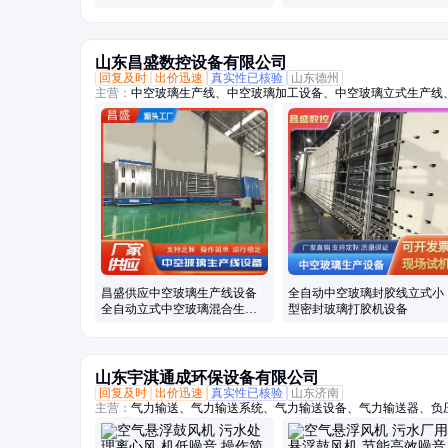
山东昌盛数控设备有限公司
回复及时
出价迅速
真实性已核验
山东德州
主营：
中空玻璃生产线、中空玻璃加工设备、中空玻璃立式生产线
双组份打胶机、中空玻璃打胶机、中空玻璃封胶线、全自动铝条折
空玻璃充气线、玻璃清洗机、中空玻璃设备、全自动中空玻璃充气
机、分子筛灌装机、中空玻璃充气机、旋转涂胶台、小型中空玻璃
布机、卧式丁基胶涂布机
昌盛供应中空玻璃生产线设备
全自动中空玻璃封胶线立式小
全自动立式中空玻璃混合生产
型密封玻璃打胶机设备
线
山东宇淇通成环保设备有限公司
回复及时
出价迅速
真实性已核验
山东济南
主营：
气力输送、气力输送系统、气力输送设备、气力输送器、负
阀、AV泵、仓泵、罗茨风机、罗次鼓风机、空气悬浮鼓风机、磁
机、曝气风机、气力输送风机、粉煤灰输送设备、粉体输送系统、