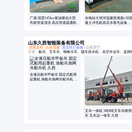
广源 现货145kw柴油驱动大型
水电站大坝河堤建筑墙面c30
市政管道清洗 高压管道疏通机
凝土冲毛机高压水凿毛设备厂
家
山东久胜智能装备有限公司
回复及时
出价迅速
真实性已核验
山东济宁
主营：
船吊、叉车吊、蜘蛛吊车、随车抓木机、高空作业车、蓝牌
吊、吊挖一体机、三轮随车吊、履带随车吊、三轮吊、履带随车挖
吊、履带随车抓、下葬车、四不像吊车、车载吊机、抓木机、拖拉
全液压船吊甲板吊 固定式船用
起重机 渔船吊渔网吊船吊机 久
胜
叉吊一体机 5吨8吨叉车吊两用
车 叉吊运一体车 久胜