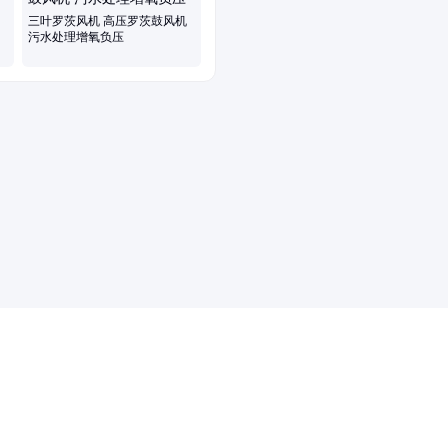
三叶罗茨风机 高压罗茨鼓风机
污水处理增氧负压
药品医疗器械网络信息服务备案(京)网药械信息备字（2021）第00159号