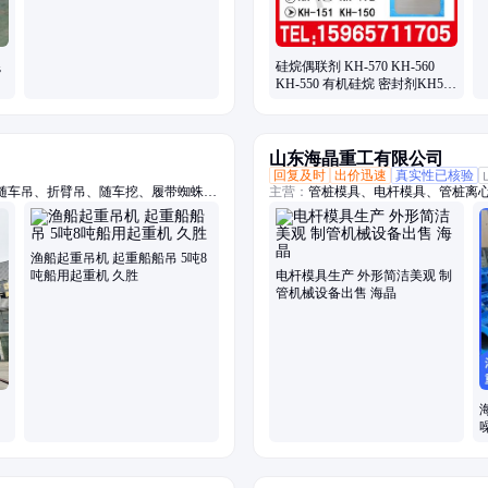
混
硅烷偶联剂 KH-570 KH-560
KH-550 有机硅烷 密封剂KH570
增粘剂 粘合剂
山东海晶重工有限公司
回复及时
出价迅速
真实性已核验
随车吊、折臂吊、随车挖、履带蜘蛛
主营：
管桩模具、电杆模具、管桩离
、履带吊车、船用起重机、拖拉机平板
机吊钻一体机、小吊车、装载机
渔船起重吊机 起重船船吊 5吨8
吨船用起重机 久胜
电杆模具生产 外形简洁美观 制
管机械设备出售 海晶