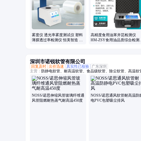
雾度仪 透光率雾度测试仪 塑料
高精度食用油苯并芘检测仪
薄膜透过率检测仪 恒美智造 材
HM-ZSY食用油品质综合检测
料雾度计
器 恒美智造
深圳市诺锐软管有限公司
回复及时
出价迅速
真实性已核验
广东深圳
主营：
防静电软管、耐高温软管、食品级软管、除尘软管、高温软管
软管、食品级钢丝软管、阻燃防静电软管、通风软管、通风管、高
温除尘管、除尘管、阻燃除尘管、吸尘管、耐热风管、PTFE风管
耐高温风管
NOSS/诺思伸缩风管玻璃纤维通
NOSS/诺思通风软管耐高温防
风管阻燃耐热蒸气耐高温450度
电PVC包塑吸尘排风