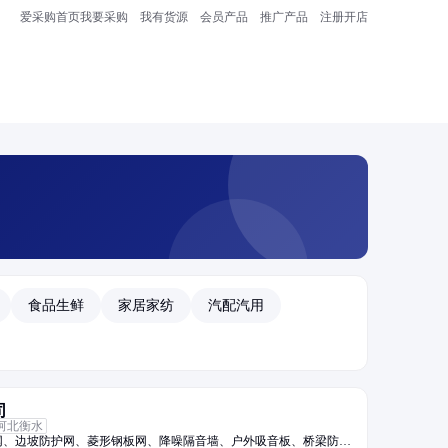
爱采购首页
我要采购
我有货源
会员产品
推广产品
注册开店
食品生鲜
家居家纺
汽配汽用
司
河北衡水
网、边坡防护网、菱形钢板网、降噪隔音墙、户外吸音板、桥梁防护