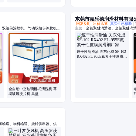
东莞市嘉乐德润滑材料有限
回复及时
出价迅速
真实性已核验
、双组份涂胶机、气动双组份涂胶机、
主营：
全氟聚醚润滑油、全氟聚醚润滑
弯机、铝条折弯机、丁基胶涂布机、中
轴承润滑油脂、齿轮润滑油脂、螺丝
线、中空玻璃清洗机、卧式玻璃清洗
疏水涂层涂料、一比一平替进口品牌
生产设备、铝条涂布机、自助丁基胶涂
速干性润滑油 关东化成 SF-102
RX402 FL-955E氟素干性皮膜润
滑剂厂家
全自动中空玻璃卧式清洗机 幕
电
墙玻璃洗片机 昌盛
F
压输送、物料输送、旋转供料器、供料
悬浮鼓风机、空浮风机、三叶罗茨鼓风
粉料输送泵、空气悬浮增氧机、污水处