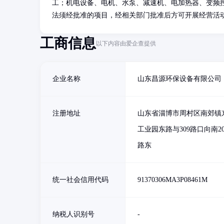
工；机电设备、电机、水泵、减速机、电加热器、变频
法须经批准的项目，经相关部门批准后方可开展经营活
工商信息
以下内容由爱企查提供
企业名称
山东昌源环保设备有限公司
注册地址
山东省淄博市周村区南郊镇
工业园东路与309路口向南20
路东
统一社会信用代码
91370306MA3P08461M
纳税人识别号
-