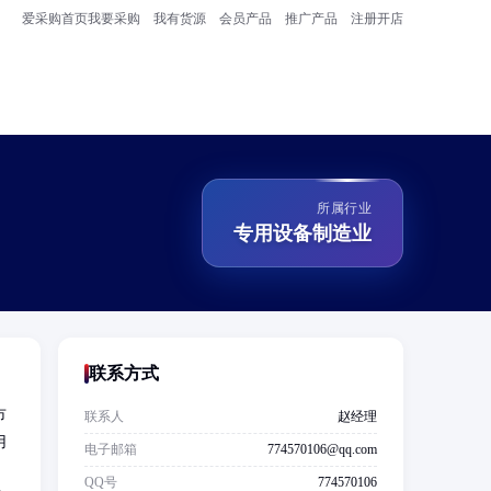
爱采购首页
我要采购
我有货源
会员产品
推广产品
注册开店
所属行业
专用设备制造业
联系方式
市
联系人
赵经理
用
电子邮箱
774570106@qq.com
QQ号
774570106