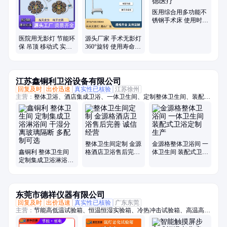
医用综合用多功能不
锈钢手术床 使用时间
长 盛德医疗
医院用无影灯 节能环
源头厂家 手术无影灯
保 吊顶 移动式 实力
360°旋转 使用寿命长
商家 盛德医疗
支持定制
江苏鑫铜利卫浴设备有限公司
回复及时
出价迅速
真实性已核验
江苏徐州
主营：
整体卫浴、酒店集成卫浴、一体卫生间、定制整体卫生间、装配式
卫生间、成品卫生间、一体式浴室、集成淋浴间、整体淋浴房、一体式卫
生间、酒店整体卫生间、公寓整体卫生间、宾馆整体卫生间、淋浴房、装
配式整体卫生间
整体卫生间定制 金源
金源格整体卫浴间 一
鑫铜利 整体卫生间
格酒店卫浴售后完善
体卫生间 装配式卫浴
定制集成卫浴淋浴间
诚信经营
定制生产
干湿分离玻璃隔断 多
配制可选
东莞市德祥仪器有限公司
回复及时
出价迅速
真实性已核验
广东东莞
主营：
节能高低温试验箱、恒温恒湿实验箱、冷热冲击试验箱、高温高湿
试验箱、氙灯耐气候试验箱、耐黄老化试验箱、紫外加速老化试验箱、三