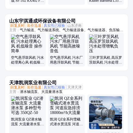
成 SF-102 RX402 FL-
Klüber Barrierta L55/2
955E氟素干性皮膜润
L25DL滑轨轴承氟素
滑剂厂家
脂厂家
山东宇淇通成环保设备有限公司
回复及时
出价迅速
真实性已核验
山东济南
主营：
气力输送、气力输送系统、气力输送设备、气力输送器、负压输
送、物料输送、旋转供料器、供料阀、AV泵、仓泵、罗茨风机、罗次鼓
风机、空气悬浮鼓风机、磁悬浮鼓风机、空浮风机、三叶罗茨鼓风机、曝
气风机、气力输送风机、粉煤灰输送设备、粉体输送系统、粉料输送泵、
空气悬浮增氧机、污水处理风机、水产养殖增氧机、脱硫脱硝设备
空气悬浮鼓风机 污水
空气悬浮风机 污水厂
三叶罗茨风机 高压罗
处理离心风 机低噪音
用悬浮鼓风机 节能高
茨鼓风机 污水处理增
操作简单
效噪音低
氧负压
天津凯润泵业有限公司
回复及时
出价迅速
真实性已核验
天津天津
主营：
潜水轴流泵、大流量潜水泵
凯润泵业 QZ潜水轴
凯润 QZ全系列雪橇
流泵 大流量潜水泵
式潜水贯流泵 河道应
多种型号可选
急排涝 18000m³/h大