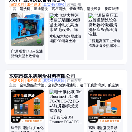
回复及时
出价迅速
真实性已核验
河南郑州
主营：
清洗机、疏通清洗、高压清洗、管道清洗、清洗设备、反应釜清
洗、超高压、冲毛机、铝模板、拉毛机、混凝土、换热器、高压水、柴油
驱动、锅炉管道、电机驱动、船体除锈、管道疏通、除锈除漆、钢坯除
磷、电驱动高压、水除磷系统、水喷砂除锈、冷凝器管道、下水道疏通
水电站大坝河堤建筑
墙面c30混凝土冲毛
广源超高压工业管道
机高压水凿毛设备厂
清洗设备换热器冷凝
家
器清洗反应釜高压清
广源 现货145kw柴油
洗机
驱动大型市政管道清
洗 高压管道疏通机
东莞市嘉乐德润滑材料有限公司
回复及时
出价迅速
真实性已核验
广东东莞
主营：
全氟聚醚润滑油、全氟聚醚润滑油脂、速干干膜润滑剂、航空润滑
油脂、-70至1400度润滑油脂、轴承润滑油脂、齿轮润滑油脂、螺丝螺栓
润滑油脂、抗咬合防卡剂、高真空密封硅脂、电子氟化冷却液、疏水涂层
涂料、一比一平替进口品牌系列油脂
电子氟化液 3M
Fluorinert FC-40 FC-
70 FC-72 FC-43服务
速干性润滑油 关东化
高温润滑脂 克鲁勃
器群浸没式液冷