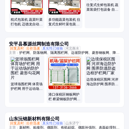
往复式生鲜包装机 蔬
菜装袋打包设备 自动
打孔裹膜机
枕式包装机 蔬菜叶菜
多功能蔬菜包装机 往
打包机 迈德龙自动生
复式生鲜叶菜包装设
鲜果蔬裹膜机械设备
备迈德龙
安平县慕源丝网制造有限公司
回复及时
出价迅速
真实性已核验
河北衡水
主营：
护栏网、防落物网、隔离围栏网、边坡防护网、菱形钢板网、降噪
隔音墙、户外吸音板、桥梁防护网、防落物围栏网、篮球场围栏网、柔性
钢丝绳网、斜坡防落石网、光伏电站围栏、高架桥梁隔音屏、保税区围界
边境保税区围网 河岸
篮球场围栏网 体育场
海边防护网 围界防逃
护栏网 用于运动场的
防盗边框护栏网厂家
防护围栏 菱形勾花网
港口保税区钢板网护
片
栏 桥梁钢板防护网围
栏 机场护栏网
山东沅锦新材料有限公司
回复及时
出价迅速
真实性已核验
山东济宁
主营：
新材料、粘接剂、偶联剂、有机硅烷、偶联补强剂、表面处理剂、