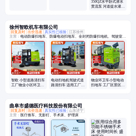
350QZ-50
流量
350QZ水平卧式潜水
贯流泵 河道提水灌溉
雪橇式 25m高扬程 凯
润
徐州智欧机车有限公司
回复及时
出价迅速
真实性已核验
江苏徐州
主营：
电动防爆扫地车、防爆电动扫地车、全封闭防爆扫地机、驾驶室电
动扫地车、新能源扫地车、物业手把扫地车、小型道路扫地车、物业道路
清扫车、驾驶式电动扫地车、小型扫地车、公园扫地车、工厂扫地车、道
路清扫车、景区扫地车、环卫清扫车、小区扫地车、防爆洗地机、工厂手
把扫地、全封闭电动扫地机
智欧 小型道路清扫车
电动扫地机驾驶式道
物业环卫车小型电动
工厂物业小区环卫公
路清扫车 适用工厂/
扫地车 工厂区景区公
园景区扫地车 厂家直
车间/小区/景区 厂家
园清洁设备供应 智欧
供
直供
曲阜市盛德医疗科技股份有限公司
回复及时
出价迅速
真实性已核验
山东济宁
主营：
医疗推车、无影灯、手术床、护理床