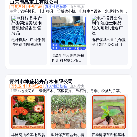
山东海晶重工有限公司
回复及时
出价迅速
真实性已核验
山东潍坊
主营：
管桩模具、电杆模具、管桩离心机、电杆生产设备、水泥制管机、
混凝土管设备
电杆模具生产 外形简
电杆模具出售 制作混
洁美观 制管机械设备
凝土制品 经久耐用
出售 海晶
用途广泛
海晶生产水泥电杆模
具 用料省噪音低 制
作混凝土制品
青州市坤盛花卉苗木有限公司
回复及时
出价迅速
真实性已核验
山东潍坊
主营：
地被花卉、绿化苗木、宿根花卉、欧石竹、月季、粉黛乱子草、时
令草花、菊花
非洲菊批发基地 观赏
狭叶翠芦莉盆栽小苗
四季海棠苗种植基地