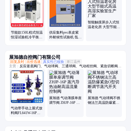
综合试验箱、步入式恒温恒湿试验箱、高低温试验箱、快速温变试验箱、
双85试验箱、低温试验箱、步入式高低温湿热室、hast试验箱、pct老化试
验箱、高温试验箱、高压加速老化试验箱、低气压试验箱、高低温低气压
试验箱、恒温恒湿试验箱、淋雨试验箱、沙尘试验箱、高低温防爆试验箱
智能触摸屏步入式恒
温老化房 大型节能式
高温高湿实验室生产
节能款150L程式恒温
供应集料pvc表皮紫
厂家
恒湿试验机冷平衡高
外耐候性试验机 氙灯
温高湿老化测试箱
耐气候老化试验箱生
产厂
展旭德自控阀门有限公司
回复及时
出价迅速
真实性已核验
浙江温州
主营：
反应釜底阀门、气动球阀、三通球阀、气动程控阀、紧急切断阀、
气动执行器、内螺纹球阀、气动法兰球阀、气动快装蝶阀、气动衬氟蝶
阀、气动衬氟球阀、气动焊接球阀、上展式放料阀、气动硬密封蝶阀
展旭德 气动薄膜单座
展旭德 气动球阀不锈
调节阀 ZHJP-16P 蒸
钢法兰高温防爆紧急
汽导热油耐高温流量
O型切断调节蒸汽开
气动带手动上展式放
控制阀
关阀
料阀FL641W-16P反
应釜罐底阀卸料带手
动不锈钢