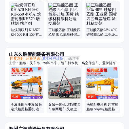
橡胶硅质填料
硅烷偶联剂 KH-570
正硅酸乙酯 正硅酸四
正硅酸乙酯28% 40%
KH-560 KH-550 有机
乙酯 四乙氧基硅烷
硅酸四乙酯 工业级
硅烷 密封剂KH570
国标 绝缘材料涂料处
国标 四乙氧基硅烷
增粘剂 粘合剂
理 交联剂
涂料粘结剂
山东久胜智能装备有限公司
回复及时
出价迅速
真实性已核验
山东济宁
主营：
船吊、叉车吊、蜘蛛吊车、随车抓木机、高空作业车、蓝牌随车
吊、折臂吊、随车挖、履带蜘蛛吊、吊挖一体机、三轮随车吊、履带随车
吊、三轮吊、履带随车挖、履带吊车、船用起重机、拖拉机平板吊、履带
随车抓、下葬车、四不像吊车、车载吊机、抓木机、拖拉机吊钻一体机、
小吊车、装载机
全液压船吊甲板吊 固
叉吊一体机 5吨8吨叉
渔船起重吊机 起重船
定式船用起重机 渔船
车吊两用车 叉吊运一
船吊 5吨8吨船用起重
吊渔网吊船吊机 久胜
体车 久胜
机 久胜
郑州广源清洗设备有限公司