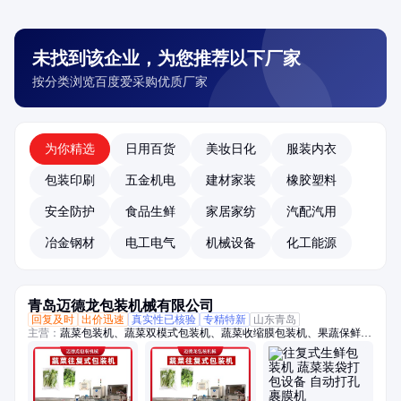
未找到该企业，为您推荐以下厂家
按分类浏览百度爱采购优质厂家
为你精选
日用百货
美妆日化
服装内衣
包装印刷
五金机电
建材家装
橡胶塑料
安全防护
食品生鲜
家居家纺
汽配汽用
冶金钢材
电工电气
机械设备
化工能源
青岛迈德龙包装机械有限公司
回复及时
出价迅速
真实性已核验
专精特新
山东青岛
主营：
蔬菜包装机、蔬菜双模式包装机、蔬菜收缩膜包装机、果蔬保鲜膜
包装机、托盒果蔬包装机、生鲜包装机、保鲜包装机、蔬菜高速包装机、
称重贴标机、冬瓜定量切片机