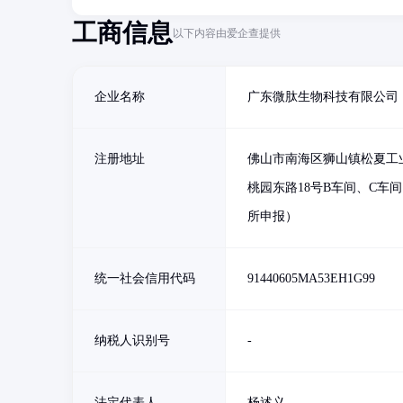
工商信息
以下内容由爱企查提供
企业名称
广东微肽生物科技有限公司
注册地址
佛山市南海区狮山镇松夏工
桃园东路18号B车间、C车
所申报）
统一社会信用代码
91440605MA53EH1G99
纳税人识别号
-
法定代表人
杨述义