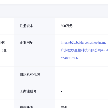
注册资本
500万元
业园
企业网址
https://b2b.baidu.com/shop?name
间（住
广东微肽生物科技有限公司&xzh
d=48367806
组织机构代码
-
工商注册号
-
经营状态
开业