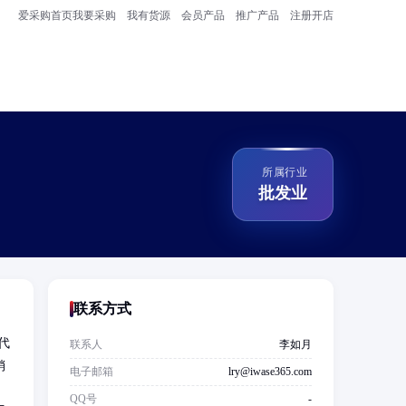
爱采购首页
我要采购
我有货源
会员产品
推广产品
注册开店
所属行业
批发业
联系方式
代
联系人
李如月
销
电子邮箱
lry@iwase365.com
QQ号
-