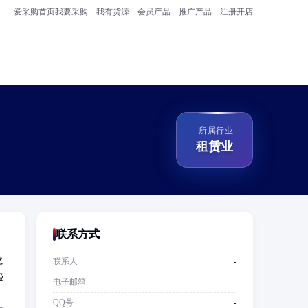
爱采购首页
我要采购
我有货源
会员产品
推广产品
注册开店
所属行业
租赁业
联系方式
龙
联系人
-
圾
电子邮箱
-
QQ号
-