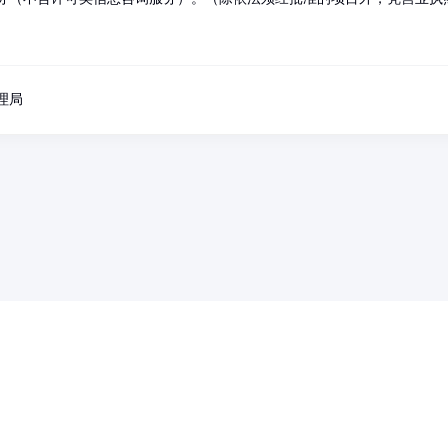
理局
药品医疗器械网络信息服务备案(京)网药械信息备字（2021）第00159号