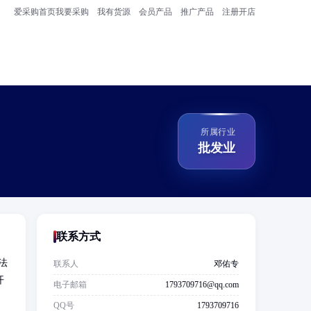
爱采购首页
我要采购
我有货源
会员产品
推广产品
注册开店
所属行业
批发业
联系方式
法
联系人
邓佑专
开
电子邮箱
1793709716@qq.com
QQ号
1793709716