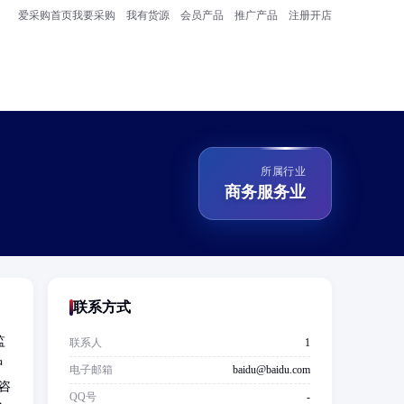
爱采购首页
我要采购
我有货源
会员产品
推广产品
注册开店
所属行业
商务服务业
联系方式
监
联系人
1
中
电子邮箱
baidu@baidu.com
咨
QQ号
-