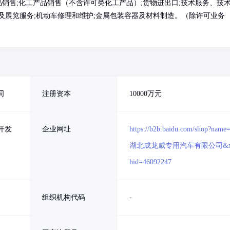
品销售;化工产品销售（不含许可类化工产品）;货物进出口;技术服务、技
及展览服务;机动车修理和维护;金属包装容器及材料制造。（除许可业务
司
注册资本
10000万元
开发
企业网址
https://b2b.baidu.com/shop?name
湖北成龙威专用汽车有限公司&x
hid=46092247
组织机构代码
-