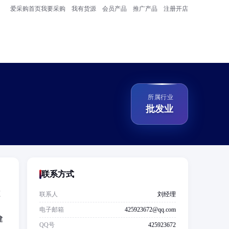
爱采购首页
我要采购
我有货源
会员产品
推广产品
注册开店
所属行业
批发业
联系方式
监
联系人
刘经理
电子邮箱
425923672@qq.com
建
QQ号
425923672