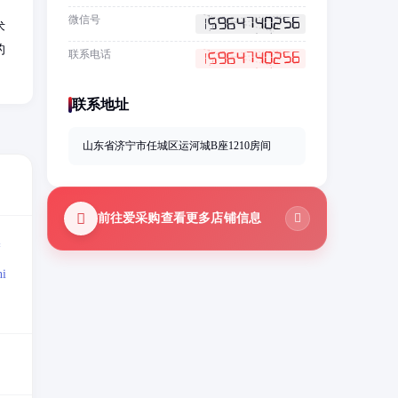
；
微信号
术
的
联系电话
联系地址
山东省济宁市任城区运河城B座1210房间
前往爱采购查看更多店铺信息
=
i