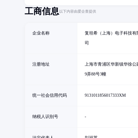
工商信息
以下内容由爱企查提供
企业名称
复坦希（上海）电子科技有
司
注册地址
上海市青浦区华新镇华徐公路
9弄88号3幢
统一社会信用代码
9131011856017333XM
纳税人识别号
-
法定代表人
彭福英