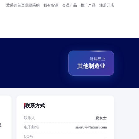
爱采购首页
我要采购
我有货源
会员产品
推广产品
注册开店
所属行业
其他制造业
联系方式
联系人
夏女士
技
电子邮箱
sales07@futansi.com
QQ号
-