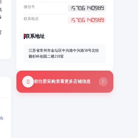
力
微信号
电
备
联系电话
可
联系地址
江苏省常州市金坛区中兴路中兴路58号北恒
颖杉科创园二楼218室
前往爱采购查看更多店铺信息
=
&