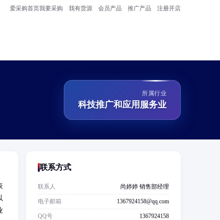
爱采购首页
我要采购
我有货源
会员产品
推广产品
注册开店
所属行业
科技推广和应用服务业
联系方式
表
联系人
尚婷婷 销售部经理
以
电子邮箱
1367924158@qq.com
业
QQ号
1367924158