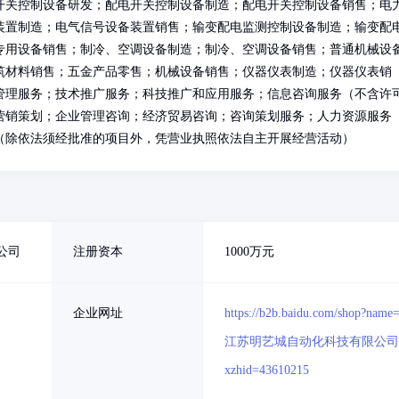
开关控制设备研发；配电开关控制设备制造；配电开关控制设备销售；电
装置制造；电气信号设备装置销售；输变配电监测控制设备制造；输变配
专用设备销售；制冷、空调设备制造；制冷、空调设备销售；普通机械设
筑材料销售；五金产品零售；机械设备销售；仪器仪表制造；仪器仪表销
管理服务；技术推广服务；科技推广和应用服务；信息咨询服务（不含许
营销策划；企业管理咨询；经济贸易咨询；咨询策划服务；人力资源服务
（除依法须经批准的项目外，凭营业执照依法自主开展经营活动）
公司
注册资本
1000万元
企业网址
https://b2b.baidu.com/shop?name
江苏明艺城自动化科技有限公司
xzhid=43610215