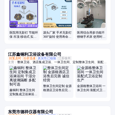
医院用无影灯 节能环
源头厂家 手术无影灯
医用综合用多功能不
保 吊顶 移动式 实力
360°旋转 使用寿命长
锈钢手术床 使用时间
商家 盛德医疗
支持定制
长 盛德医疗
江苏鑫铜利卫浴设备有限公司
回复及时
出价迅速
真实性已核验
江苏徐州
主营：
整体卫浴、酒店集成卫浴、一体卫生间、定制整体卫生间、装配式
卫生间、成品卫生间、一体式浴室、集成淋浴间、整体淋浴房、一体式卫
生间、酒店整体卫生间、公寓整体卫生间、宾馆整体卫生间、淋浴房、装
配式整体卫生间
整体卫生间定制 金源
金源格整体卫浴间 一
鑫铜利 整体卫生间
格酒店卫浴售后完善
体卫生间 装配式卫浴
定制集成卫浴淋浴间
诚信经营
定制生产
干湿分离玻璃隔断 多
配制可选
东莞市德祥仪器有限公司