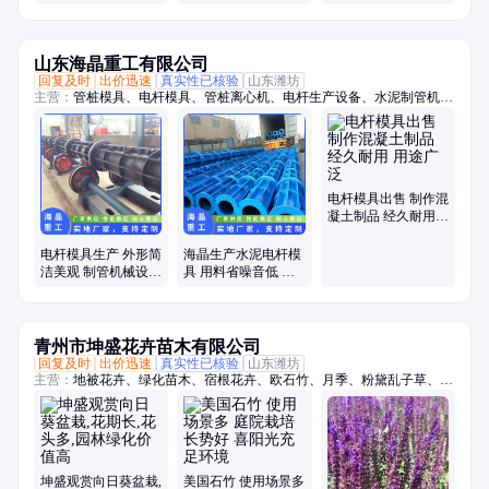
应釜罐底阀卸料带手
动不锈钢
山东海晶重工有限公司
回复及时
出价迅速
真实性已核验
山东潍坊
主营：
管桩模具、电杆模具、管桩离心机、电杆生产设备、水泥制管机、
混凝土管设备
电杆模具出售 制作混
凝土制品 经久耐用
用途广泛
电杆模具生产 外形简
海晶生产水泥电杆模
洁美观 制管机械设备
具 用料省噪音低 制
出售 海晶
作混凝土制品
青州市坤盛花卉苗木有限公司
回复及时
出价迅速
真实性已核验
山东潍坊
主营：
地被花卉、绿化苗木、宿根花卉、欧石竹、月季、粉黛乱子草、时
令草花、菊花
坤盛观赏向日葵盆栽,
美国石竹 使用场景多