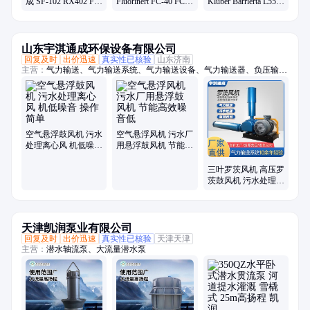
成 SF-102 RX402 FL-
Fluorinert FC-40 FC-
Klüber Barrierta L55/2
955E氟素干性皮膜润
70 FC-72 FC-43服务
L25DL滑轨轴承氟素
滑剂厂家
器群浸没式液冷
脂厂家
山东宇淇通成环保设备有限公司
回复及时
出价迅速
真实性已核验
山东济南
主营：
气力输送、气力输送系统、气力输送设备、气力输送器、负压输
送、物料输送、旋转供料器、供料阀、AV泵、仓泵、罗茨风机、罗次鼓
风机、空气悬浮鼓风机、磁悬浮鼓风机、空浮风机、三叶罗茨鼓风机、曝
气风机、气力输送风机、粉煤灰输送设备、粉体输送系统、粉料输送泵、
空气悬浮增氧机、污水处理风机、水产养殖增氧机、脱硫脱硝设备
空气悬浮鼓风机 污水
空气悬浮风机 污水厂
处理离心风 机低噪音
用悬浮鼓风机 节能高
操作简单
效噪音低
三叶罗茨风机 高压罗
茨鼓风机 污水处理增
氧负压
天津凯润泵业有限公司
回复及时
出价迅速
真实性已核验
天津天津
主营：
潜水轴流泵、大流量潜水泵