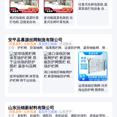
往复式生鲜包装机 蔬
菜装袋打包设备 自动
打孔裹膜机
枕式包装机 蔬菜叶菜
多功能蔬菜包装机 往
打包机 迈德龙自动生
复式生鲜叶菜包装设
鲜果蔬裹膜机械设备
备迈德龙
安平县慕源丝网制造有限公司
回复及时
出价迅速
真实性已核验
河北衡水
主营：
护栏网、防落物网、隔离围栏网、边坡防护网、菱形钢板网、降噪
隔音墙、户外吸音板、桥梁防护网、防落物围栏网、篮球场围栏网、柔性
钢丝绳网、斜坡防落石网、光伏电站围栏、高架桥梁隔音屏、保税区围界
港口保税区钢板网护
篮球场围栏网 体育场
栏 桥梁钢板防护网围
护栏网 用于运动场的
栏 机场护栏网
防护围栏 菱形勾花网
边境保税区围网 河岸
片
海边防护网 围界防逃
防盗边框护栏网厂家
山东沅锦新材料有限公司
回复及时
出价迅速
真实性已核验
山东济宁
主营：
新材料、粘接剂、偶联剂、有机硅烷、偶联补强剂、表面处理剂、