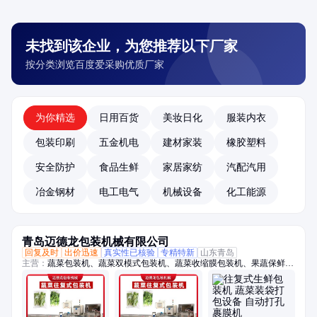
未找到该企业，为您推荐以下厂家
按分类浏览百度爱采购优质厂家
为你精选
日用百货
美妆日化
服装内衣
包装印刷
五金机电
建材家装
橡胶塑料
安全防护
食品生鲜
家居家纺
汽配汽用
冶金钢材
电工电气
机械设备
化工能源
青岛迈德龙包装机械有限公司
回复及时
出价迅速
真实性已核验
专精特新
山东青岛
主营：
蔬菜包装机、蔬菜双模式包装机、蔬菜收缩膜包装机、果蔬保鲜膜
包装机、托盒果蔬包装机、生鲜包装机、保鲜包装机、蔬菜高速包装机、
称重贴标机、冬瓜定量切片机