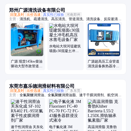
郑州广源清洗设备有限公司
回复及时
出价迅速
真实性已核验
河南郑州
主营：
清洗机、疏通清洗、高压清洗、管道清洗、清洗设备、反应釜清
洗、超高压、冲毛机、铝模板、拉毛机、混凝土、换热器、高压水、柴油
驱动、锅炉管道、电机驱动、船体除锈、管道疏通、除锈除漆、钢坯除
磷、电驱动高压、水除磷系统、水喷砂除锈、冷凝器管道、下水道疏通
水电站大坝河堤建筑
墙面c30混凝土冲毛
机高压水凿毛设备厂
家
广源 现货145kw柴油
广源超高压工业管道
驱动大型市政管道清
清洗设备换热器冷凝
洗 高压管道疏通机
器清洗反应釜高压清
洗机
东莞市嘉乐德润滑材料有限公司
回复及时
出价迅速
真实性已核验
广东东莞
主营：
全氟聚醚润滑油、全氟聚醚润滑油脂、速干干膜润滑剂、航空润滑
油脂、-70至1400度润滑油脂、轴承润滑油脂、齿轮润滑油脂、螺丝螺栓
润滑油脂、抗咬合防卡剂、高真空密封硅脂、电子氟化冷却液、疏水涂层
涂料、一比一平替进口品牌系列油脂
速干性润滑油 关东化
电子氟化液 3M
高温润滑脂 克鲁勃