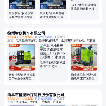
350QZ水平卧式潜水
贯流泵 河道提水灌溉
雪橇式 25m高扬程 凯
凯润泵业 QZ潜水轴
凯润 QZ全系列雪橇
润
流泵 大流量潜水泵
式潜水贯流泵 河道应
多种型号可选
急排涝 18000m³/h大
350QZ-50
流量
徐州智欧机车有限公司
回复及时
出价迅速
真实性已核验
江苏徐州
主营：
电动防爆扫地车、防爆电动扫地车、全封闭防爆扫地机、驾驶室电
动扫地车、新能源扫地车、物业手把扫地车、小型道路扫地车、物业道路
清扫车、驾驶式电动扫地车、小型扫地车、公园扫地车、工厂扫地车、道
路清扫车、景区扫地车、环卫清扫车、小区扫地车、防爆洗地机、工厂手
把扫地、全封闭电动扫地机
电动扫地机驾驶式道
路清扫车 适用工厂/
车间/小区/景区 厂家
直供
智欧 小型道路清扫车
物业环卫车小型电动
工厂物业小区环卫公
扫地车 工厂区景区公
园景区扫地车 厂家直
园清洁设备供应 智欧
供
曲阜市盛德医疗科技股份有限公司
回复及时
出价迅速
真实性已核验
山东济宁
主营：
医疗推车、无影灯、手术床、护理床