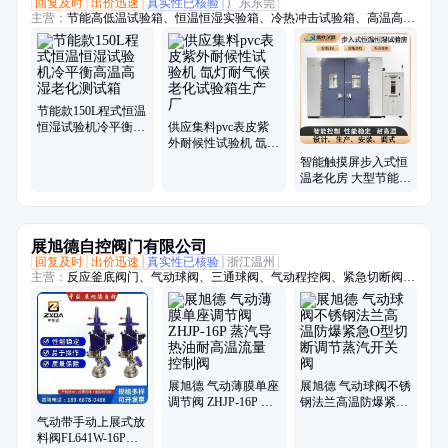
回复及时
出价迅速
真实性已核验
广东东莞
主营：
节能高低温试验箱、恒温恒湿实验箱、冷热冲击试验箱、高温高湿
试验箱、氙灯耐气候试验箱、耐黄老化试验箱、紫外加速老化试验箱、三
综合试验箱、步入式恒温恒湿试验箱、高低温试验箱、快速温变试验箱、
双85试验箱、低温试验箱、步入式高低温湿热室、hast试验箱、pct老化试
验箱、高温试验箱、高压加速老化试验箱、低气压试验箱、高低温低气压
试验箱、恒温恒湿试验箱、淋雨试验箱、沙尘试验箱、高低温防爆试验箱
节能款150L程式恒温
恒湿试验机冷平衡高
供应集料pvc表皮紫
温高湿老化测试箱
外耐候性试验机 氙灯
耐气候老化试验箱生
智能触摸屏步入式恒
产厂
温老化房 大型节能式
高温高湿实验室生产
厂家
展旭德自控阀门有限公司
回复及时
出价迅速
真实性已核验
浙江温州
主营：
反应釜底阀门、气动球阀、三通球阀、气动程控阀、紧急切断阀、
气动执行器、内螺纹球阀、气动法兰球阀、气动快装蝶阀、气动衬氟蝶
阀、气动衬氟球阀、气动焊接球阀、上展式放料阀、气动硬密封蝶阀
展旭德 气动薄膜单座
展旭德 气动球阀不锈
调节阀 ZHJP-16P 蒸
钢法兰高温防爆紧急
汽导热油耐高温流量
O型切断调节蒸汽开
气动带手动上展式放
控制阀
关阀
料阀FL641W-16P反