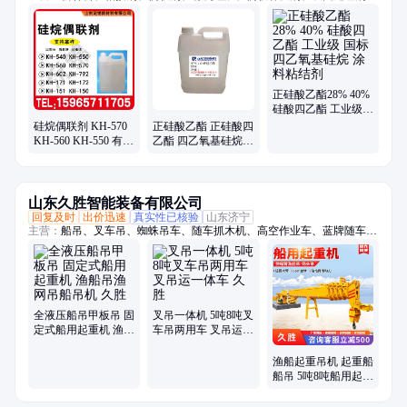
橡胶硅质填料
正硅酸乙酯28% 40%
硅酸四乙酯 工业级
国标 四乙氧基硅烷
硅烷偶联剂 KH-570
正硅酸乙酯 正硅酸四
涂料粘结剂
KH-560 KH-550 有机
乙酯 四乙氧基硅烷
硅烷 密封剂KH570
国标 绝缘材料涂料处
增粘剂 粘合剂
理 交联剂
山东久胜智能装备有限公司
回复及时
出价迅速
真实性已核验
山东济宁
主营：
船吊、叉车吊、蜘蛛吊车、随车抓木机、高空作业车、蓝牌随车
吊、折臂吊、随车挖、履带蜘蛛吊、吊挖一体机、三轮随车吊、履带随车
吊、三轮吊、履带随车挖、履带吊车、船用起重机、拖拉机平板吊、履带
随车抓、下葬车、四不像吊车、车载吊机、抓木机、拖拉机吊钻一体机、
小吊车、装载机
全液压船吊甲板吊 固
叉吊一体机 5吨8吨叉
定式船用起重机 渔船
车吊两用车 叉吊运一
吊渔网吊船吊机 久胜
体车 久胜
渔船起重吊机 起重船
船吊 5吨8吨船用起重
机 久胜