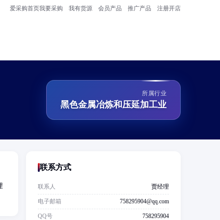
爱采购首页
我要采购
我有货源
会员产品
推广产品
注册开店
所属行业
黑色金属冶炼和压延加工业
联系方式
埋
联系人
贾经理
电子邮箱
758295904@qq.com
QQ号
758295904