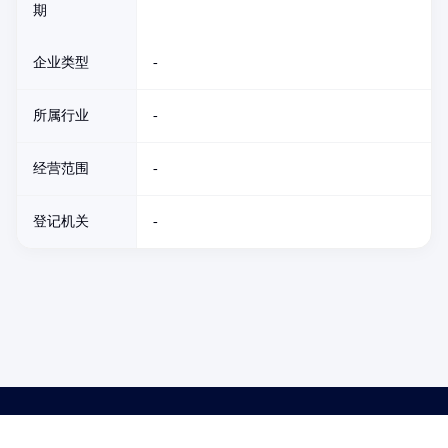
期
企业类型
-
所属行业
-
经营范围
-
登记机关
-
药品医疗器械网络信息服务备案(京)网药械信息备字（2021）第00159号