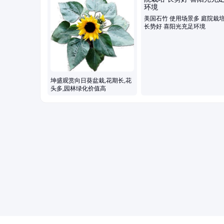
美国石竹 使用场景多 庭院栽
长势好 喜阳光充足环境
坤盛观赏向日葵盆栽,花期长,花
头多,园林绿化价值高