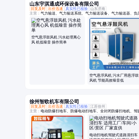
山东宇淇通成环保设备有限公司
回复及时
出价迅速
真实性已核验
山东济南
主营：
气力输送、气力输送系统、气力输送设备、气力输送器、负
阀、AV泵、仓泵、罗茨风机、罗次鼓风机、空气悬浮鼓风机、磁
机、曝气风机、气力输送风机、粉煤灰输送设备、粉体输送系统、
理风机、水产养殖增氧机、脱硫脱硝设备
空气悬浮鼓风机 污水处理离心
风 机低噪音 操作简单
空气悬浮风机 污水厂用悬浮鼓
风机 节能高效噪音低
徐州智欧机车有限公司
回复及时
出价迅速
真实性已核验
江苏徐州
主营：
电动防爆扫地车、防爆电动扫地车、全封闭防爆扫地机、驾
手把扫地车、小型道路扫地车、物业道路清扫车、驾驶式电动扫地
地车、道路清扫车、景区扫地车、环卫清扫车、小区扫地车、防爆
地机
电动扫地机驾驶式道路清扫车