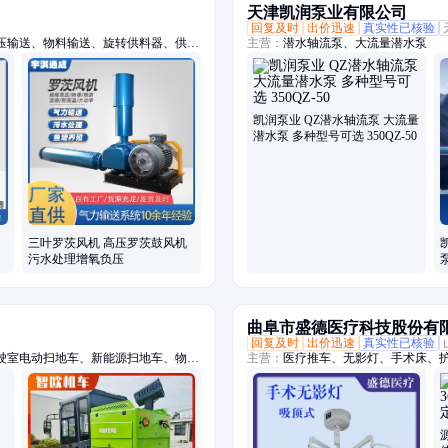
天津凯润泵业有限公司
回复及时
出价迅速
真实性已核验
压输送、物料输送、旋转供料器、供料
主营：
潜水轴流泵、大流量潜水泵
悬浮鼓风机、空浮风机、三叶罗茨鼓风
粉料输送泵、空气悬浮增氧机、污水处
凯润泵业 QZ潜水轴流泵 大流量
潜水泵 多种型号可选 350QZ-50
三叶罗茨风机 高压罗茨鼓风机
污水处理增氧负压
曲阜市盛德医疗科技股份有
回复及时
出价迅速
真实性已核验
驶室电动扫地车、新能源扫地车、物业
主营：
医疗推车、无影灯、手术床、
车、小型扫地车、公园扫地车、工厂扫
洗地机、工厂手把扫地、全封闭电动扫