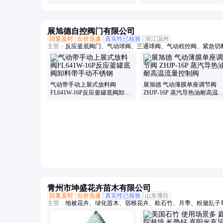
展旭德自控阀门有限公司
回复及时
出价迅速
真实性已核验
浙江温州
主营：
反应釜底阀门、气动球阀、三通球阀、气动程控阀、紧急切
法兰球阀、气动快装蝶阀、气动衬氟蝶阀、气动衬氟球阀、气动焊
阀
气动带手动上展式放料阀
展旭德 气动薄膜单座调节阀
FL641W-16P反应釜罐底阀卸料
ZHJP-16P 蒸汽导热油耐高温
带手动不锈钢
量控制阀
青州市坤盛花卉苗木有限公司
回复及时
出价迅速
真实性已核验
山东潍坊
主营：
地被花卉、绿化苗木、宿根花卉、欧石竹、月季、粉黛乱子