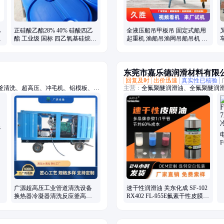
乙
正硅酸乙酯28% 40% 硅酸四乙
全液压船吊甲板吊 固定式船用
处
酯 工业级 国标 四乙氧基硅烷
起重机 渔船吊渔网吊船吊机 久
涂料粘结剂
胜
东莞市嘉乐德润滑材料有限
回复及时
出价迅速
真实性已核验
釜清洗、超高压、冲毛机、铝模板、拉
主营：
全氟聚醚润滑油、全氟聚醚润滑
、船体除锈、管道疏通、除锈除漆、钢
轴承润滑油脂、齿轮润滑油脂、螺丝
水道疏通
疏水涂层涂料、一比一平替进口品牌
混
电
F
广源超高压工业管道清洗设备
速干性润滑油 关东化成 SF-102
换热器冷凝器清洗反应釜高压
RX402 FL-955E氟素干性皮膜润
清洗机
滑剂厂家