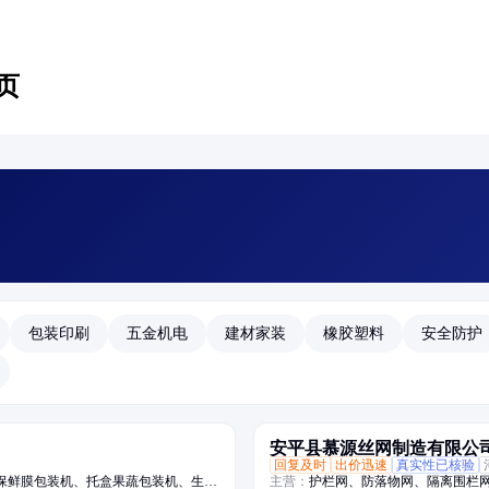
页
包装印刷
五金机电
建材家装
橡胶塑料
安全防护
安平县慕源丝网制造有限公
回复及时
出价迅速
真实性已核验
保鲜膜包装机、托盒果蔬包装机、生鲜
主营：
护栏网、防落物网、隔离围栏