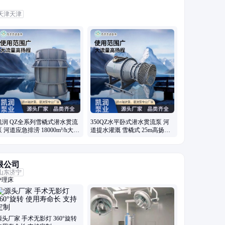
天津天津
凯润 QZ全系列雪橇式潜水贯流
350QZ水平卧式潜水贯流泵 河
泵 河道应急排涝 18000m³/h大流
道提水灌溉 雪橇式 25m高扬程
量
凯润
限公司
山东济宁
护理床
源头厂家 手术无影灯 360°旋转