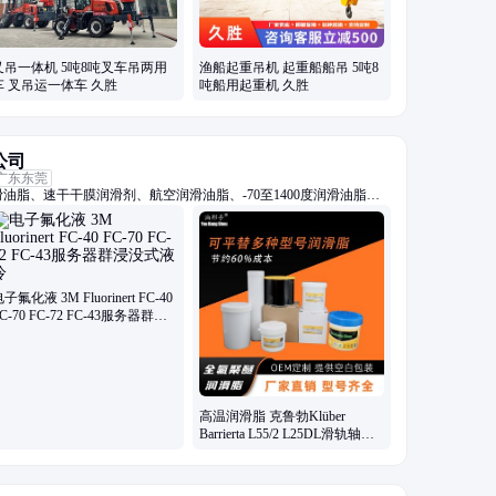
叉吊一体机 5吨8吨叉车吊两用
渔船起重吊机 起重船船吊 5吨8
车 叉吊运一体车 久胜
吨船用起重机 久胜
公司
广东东莞
油脂、速干干膜润滑剂、航空润滑油脂、-70至1400度润滑油脂、
螺栓润滑油脂、抗咬合防卡剂、高真空密封硅脂、电子氟化冷却液、
系列油脂
子氟化液 3M Fluorinert FC-40
C-70 FC-72 FC-43服务器群浸
没式液冷
高温润滑脂 克鲁勃Klüber
Barrierta L55/2 L25DL滑轨轴承
氟素脂厂家