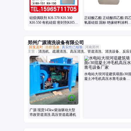
硅烷偶联剂 KH-570 KH-560
正硅酸乙酯 正硅酸四乙酯 四
KH-550 有机硅烷 密封剂KH570
氧基硅烷 国标 绝缘材料涂料
增粘剂 粘合剂
理 交联剂
郑州广源清洗设备有限公司
回复及时
出价迅速
真实性已核验
河南郑州
主营：
清洗机、疏通清洗、高压清洗、管道清洗、清洗设备、反应
毛机、混凝土、换热器、高压水、柴油驱动、锅炉管道、电机驱动
坯除磷、电驱动高压、水除磷系统、水喷砂除锈、冷凝器管道、下
水电站大坝河堤建筑墙面c30
凝土冲毛机高压水凿毛设备厂
家
广源 现货145kw柴油驱动大型
市政管道清洗 高压管道疏通机