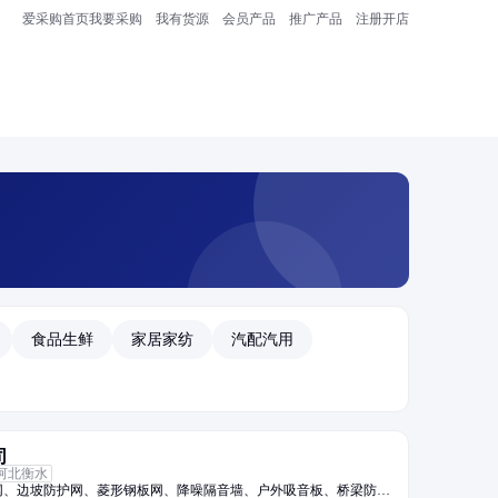
爱采购首页
我要采购
我有货源
会员产品
推广产品
注册开店
食品生鲜
家居家纺
汽配汽用
司
河北衡水
网、边坡防护网、菱形钢板网、降噪隔音墙、户外吸音板、桥梁防护