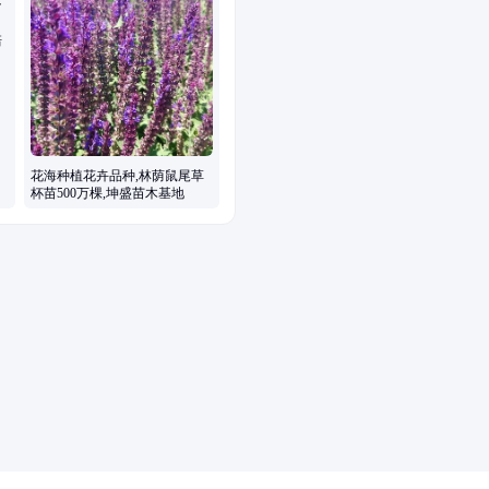
培
花海种植花卉品种,林荫鼠尾草
杯苗500万棵,坤盛苗木基地