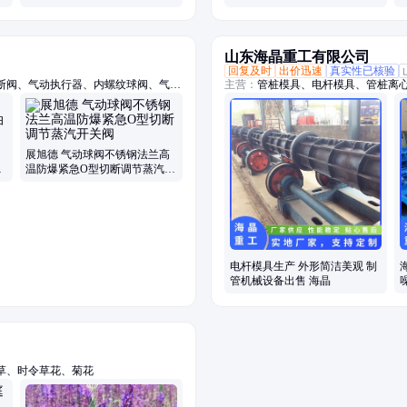
山东海晶重工有限公司
回复及时
出价迅速
真实性已核验
断阀、气动执行器、内螺纹球阀、气动
主营：
管桩模具、电杆模具、管桩离
接球阀、上展式放料阀、气动硬密封蝶
展旭德 气动球阀不锈钢法兰高
流
温防爆紧急O型切断调节蒸汽开
关阀
电杆模具生产 外形简洁美观 制
管机械设备出售 海晶
草、时令草花、菊花