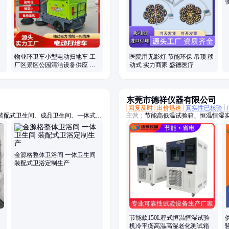
物业环卫车小型电动扫地车 工
医院用无影灯 节能环保 吊顶 移
厂区景区公园清洁设备供应 智
动式 实力商家 盛德医疗
欧
东莞市德祥仪器有限公司
回复及时
出价迅速
真实性已核验
装配式卫生间、成品卫生间、一体式浴
主营：
节能高低温试验箱、恒温恒湿
公寓整体卫生间、宾馆整体卫生间、淋
黄老化试验箱、紫外加速老化试验箱
试验箱、双85试验箱、低温试验箱、步
压加速老化试验箱、低气压试验箱、
高低温防爆试验箱
金源格整体卫浴间 一体卫生间
装配式卫浴定制生产
节能款150L程式恒温恒湿试验
机冷平衡高温高湿老化测试箱