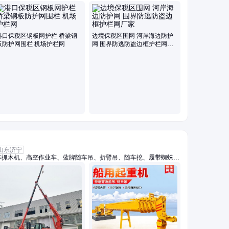
柔性钢丝绳网、斜坡防落石网、光伏电站围栏、高架桥梁隔音屏、保
港口保税区钢板网护栏 桥梁钢
边境保税区围网 河岸海边防护
板防护网围栏 机场护栏网
网 围界防逃防盗边框护栏网厂
家
山东济宁
车抓木机、高空作业车、蓝牌随车吊、折臂吊、随车挖、履带蜘蛛
随车吊、三轮吊、履带随车挖、履带吊车、船用起重机、拖拉机平板
车、车载吊机、抓木机、拖拉机吊钻一体机、小吊车、装载机