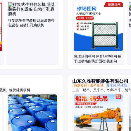
片机
网、防落物围栏网、篮球场围栏网、
税区围界
往复式生鲜包装机 蔬菜装袋打
包设备 自动打孔裹膜机
篮球场围栏网 体育场护栏网 用
于运动场的防护围栏 菱形勾花
网片
山东久胜智能装备有限公司
回复及时
出价迅速
真实性已核验
理剂、橡胶硅质填料
主营：
船吊、叉车吊、蜘蛛吊车、随
吊、吊挖一体机、三轮随车吊、履带
吊、履带随车抓、下葬车、四不像吊