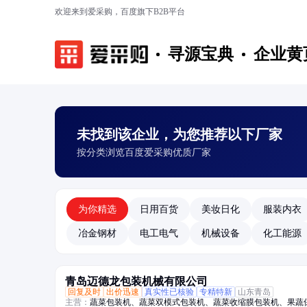
欢迎来到爱采购，百度旗下B2B平台
寻源宝典
企业黄
未找到该企业，为您推荐以下厂家
按分类浏览百度爱采购优质厂家
为你精选
日用百货
美妆日化
服装内衣
冶金钢材
电工电气
机械设备
化工能源
青岛迈德龙包装机械有限公司
回复及时
出价迅速
真实性已核验
专精特新
山东青岛
主营：
蔬菜包装机、蔬菜双模式包装机、蔬菜收缩膜包装机、果蔬