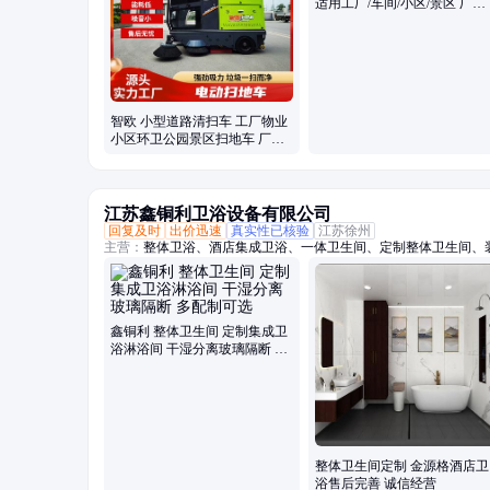
适用工厂/车间/小区/景区 厂家
直供
智欧 小型道路清扫车 工厂物业
小区环卫公园景区扫地车 厂家
直供
江苏鑫铜利卫浴设备有限公司
回复及时
出价迅速
真实性已核验
江苏徐州
主营：
整体卫浴、酒店集成卫浴、一体卫生间、定制整体卫生间、
室、集成淋浴间、整体淋浴房、一体式卫生间、酒店整体卫生间、
浴房、装配式整体卫生间
鑫铜利 整体卫生间 定制集成卫
浴淋浴间 干湿分离玻璃隔断 多
配制可选
整体卫生间定制 金源格酒店卫
浴售后完善 诚信经营