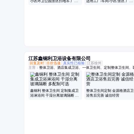
小区环卫公园景区扫地车 厂家
适用工厂/车间/小区/景区 厂家
直供
直供
江苏鑫铜利卫浴设备有限公司
回复及时
出价迅速
真实性已核验
江苏徐州
主营：
整体卫浴、酒店集成卫浴、一体卫生间、定制整体卫生间、
室、集成淋浴间、整体淋浴房、一体式卫生间、酒店整体卫生间、
浴房、装配式整体卫生间
鑫铜利 整体卫生间 定制集成卫
整体卫生间定制 金源格酒店卫
浴淋浴间 干湿分离玻璃隔断 多
浴售后完善 诚信经营
配制可选