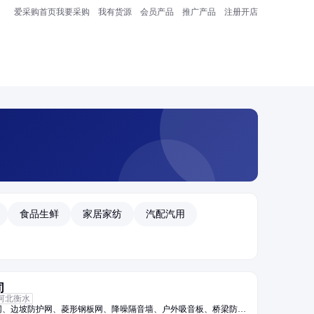
爱采购首页
我要采购
我有货源
会员产品
推广产品
注册开店
食品生鲜
家居家纺
汽配汽用
司
河北衡水
网、边坡防护网、菱形钢板网、降噪隔音墙、户外吸音板、桥梁防护