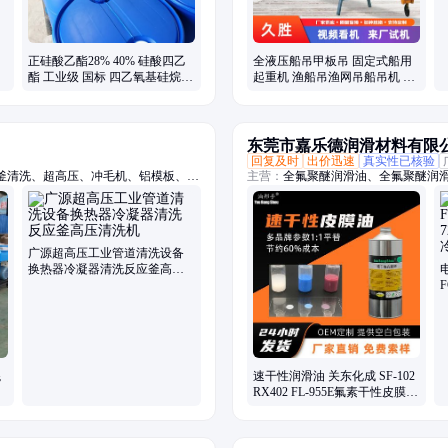
正硅酸乙酯28% 40% 硅酸四乙
全液压船吊甲板吊 固定式船用
酯 工业级 国标 四乙氧基硅烷
起重机 渔船吊渔网吊船吊机 久
涂料粘结剂
胜
东莞市嘉乐德润滑材料有限
回复及时
出价迅速
真实性已核验
釜清洗、超高压、冲毛机、铝模板、拉
主营：
全氟聚醚润滑油、全氟聚醚润滑
、船体除锈、管道疏通、除锈除漆、钢
轴承润滑油脂、齿轮润滑油脂、螺丝
水道疏通
疏水涂层涂料、一比一平替进口品牌
广源超高压工业管道清洗设备
换热器冷凝器清洗反应釜高压
电
清洗机
F
混
速干性润滑油 关东化成 SF-102
RX402 FL-955E氟素干性皮膜润
滑剂厂家