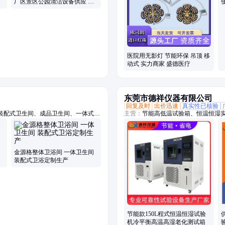
厂区景区公园清洁设备供应 智
欧
医院用无影灯 节能环保 吊顶 移
动式 实力商家 盛德医疗
东莞市德祥仪器有限公司
回复及时
出价迅速
真实性已核验
装配式卫生间、成品卫生间、一体式浴
主营：
节能高低温试验箱、恒温恒湿
公寓整体卫生间、宾馆整体卫生间、淋
黄老化试验箱、紫外加速老化试验箱
试验箱、双85试验箱、低温试验箱、步
压加速老化试验箱、低气压试验箱、
高低温防爆试验箱
金源格整体卫浴间 一体卫生间
装配式卫浴定制生产
节能款150L程式恒温恒湿试验
机冷平衡高温高湿老化测试箱