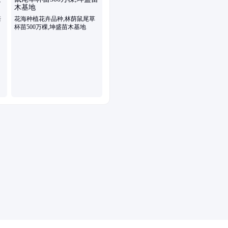
培
花海种植花卉品种,林荫鼠尾草
杯苗500万棵,坤盛苗木基地