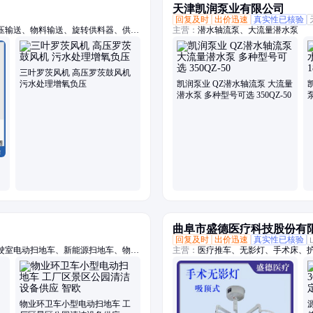
天津凯润泵业有限公司
回复及时
出价迅速
真实性已核验
压输送、物料输送、旋转供料器、供料
主营：
潜水轴流泵、大流量潜水泵
悬浮鼓风机、空浮风机、三叶罗茨鼓风
粉料输送泵、空气悬浮增氧机、污水处
三叶罗茨风机 高压罗茨鼓风机
污水处理增氧负压
凯润泵业 QZ潜水轴流泵 大流量
潜水泵 多种型号可选 350QZ-50
曲阜市盛德医疗科技股份有
回复及时
出价迅速
真实性已核验
驶室电动扫地车、新能源扫地车、物业
主营：
医疗推车、无影灯、手术床、
车、小型扫地车、公园扫地车、工厂扫
洗地机、工厂手把扫地、全封闭电动扫
物业环卫车小型电动扫地车 工