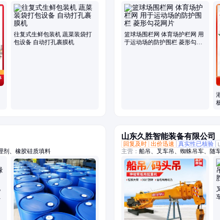
片机
网、防落物围栏网、篮球场围栏网、
税区围界
往复式生鲜包装机 蔬菜装袋打
篮球场围栏网 体育场护栏网 用
包设备 自动打孔裹膜机
于运动场的防护围栏 菱形勾花
网片
山东久胜智能装备有限公司
回复及时
出价迅速
真实性已核验
理剂、橡胶硅质填料
主营：
船吊、叉车吊、蜘蛛吊车、随
吊、吊挖一体机、三轮随车吊、履带
吊、履带随车抓、下葬车、四不像吊
乙
处