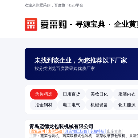
欢迎来到爱采购，百度旗下B2B平台
寻源宝典
企业黄
未找到该企业，为您推荐以下厂家
按分类浏览百度爱采购优质厂家
为你精选
日用百货
美妆日化
服装内衣
冶金钢材
电工电气
机械设备
化工能源
青岛迈德龙包装机械有限公司
回复及时
出价迅速
真实性已核验
专精特新
山东青岛
主营：
蔬菜包装机、蔬菜双模式包装机、蔬菜收缩膜包装机、果蔬