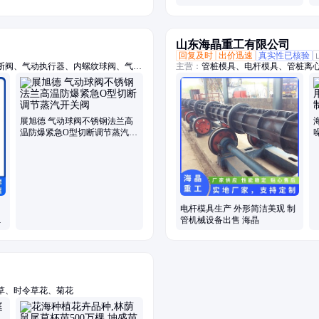
山东海晶重工有限公司
回复及时
出价迅速
真实性已核验
断阀、气动执行器、内螺纹球阀、气动
主营：
管桩模具、电杆模具、管桩离
接球阀、上展式放料阀、气动硬密封蝶
展旭德 气动球阀不锈钢法兰高
温防爆紧急O型切断调节蒸汽开
关阀
电杆模具生产 外形简洁美观 制
流
管机械设备出售 海晶
草、时令草花、菊花