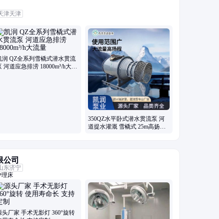
天津天津
凯润 QZ全系列雪橇式潜水贯流
泵 河道应急排涝 18000m³/h大流
量
350QZ水平卧式潜水贯流泵 河
道提水灌溉 雪橇式 25m高扬程
凯润
限公司
山东济宁
护理床
源头厂家 手术无影灯 360°旋转