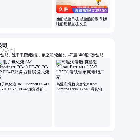
渔船起重吊机 起重船船吊 5吨8
吨船用起重机 久胜
公司
广东东莞
油脂、速干干膜润滑剂、航空润滑油脂、-70至1400度润滑油脂、
螺栓润滑油脂、抗咬合防卡剂、高真空密封硅脂、电子氟化冷却液、
系列油脂
子氟化液 3M Fluorinert FC-40
高温润滑脂 克鲁勃Klüber
C-70 FC-72 FC-43服务器群浸
Barrierta L55/2 L25DL滑轨轴承
没式液冷
氟素脂厂家