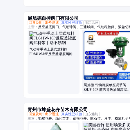
展旭德自控阀门有限公司
回复及时
出价迅速
真实性已核验
浙江温州
主营：
反应釜底阀门、气动球阀、三通球阀、气动程控阀、紧急切
法兰球阀、气动快装蝶阀、气动衬氟蝶阀、气动衬氟球阀、气动焊
阀
气动带手动上展式放料阀
FL641W-16P反应釜罐底阀卸料
带手动不锈钢
展旭德 气动薄膜单座调节阀
ZHJP-16P 蒸汽导热油耐高温
量控制阀
青州市坤盛花卉苗木有限公司
回复及时
出价迅速
真实性已核验
山东潍坊
主营：
地被花卉、绿化苗木、宿根花卉、欧石竹、月季、粉黛乱子