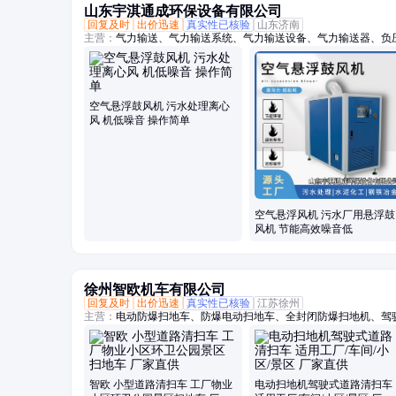
山东宇淇通成环保设备有限公司
回复及时
出价迅速
真实性已核验
山东济南
主营：
气力输送、气力输送系统、气力输送设备、气力输送器、负
阀、AV泵、仓泵、罗茨风机、罗次鼓风机、空气悬浮鼓风机、磁
机、曝气风机、气力输送风机、粉煤灰输送设备、粉体输送系统、
理风机、水产养殖增氧机、脱硫脱硝设备
空气悬浮鼓风机 污水处理离心
风 机低噪音 操作简单
空气悬浮风机 污水厂用悬浮鼓
风机 节能高效噪音低
徐州智欧机车有限公司
回复及时
出价迅速
真实性已核验
江苏徐州
主营：
电动防爆扫地车、防爆电动扫地车、全封闭防爆扫地机、驾
手把扫地车、小型道路扫地车、物业道路清扫车、驾驶式电动扫地
地车、道路清扫车、景区扫地车、环卫清扫车、小区扫地车、防爆
地机
智欧 小型道路清扫车 工厂物业
电动扫地机驾驶式道路清扫车