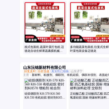
包装机、保鲜包装机、蔬菜高速包装机、称重贴标机、冬瓜定量切
枕式包装机 蔬菜叶菜打包机 迈
多功能蔬菜包装机 往复式生鲜
德龙自动生鲜果蔬裹膜机械设
叶菜包装设备迈德龙
备
山东沅锦新材料有限公司
回复及时
出价迅速
真实性已核验
山东济宁
主营：
新材料、粘接剂、偶联剂、有机硅烷、偶联补强剂、表面处
硅烷偶联剂 KH-570 KH-560
正硅酸乙酯 正硅酸四乙酯 四
KH-550 有机硅烷 密封剂KH570
氧基硅烷 国标 绝缘材料涂料
增粘剂 粘合剂
理 交联剂