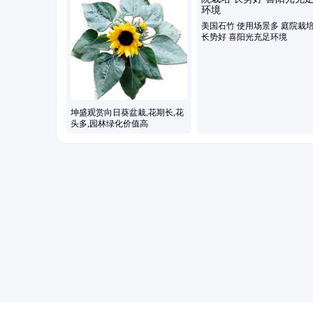
美国石竹 使用场景多 庭院栽
长势好 喜阳光充足环境
坤盛观赏向日葵盆栽,花期长,花
头多,园林绿化价值高