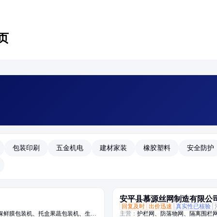
页
包装印刷
五金机电
建材家装
橡胶塑料
安全防护
安平县慕源丝网制造有限公
回复及时
出价迅速
真实性已核验
保鲜膜包装机、托盒果蔬包装机、生鲜
主营：
护栏网、防落物网、隔离围栏