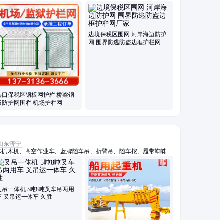
柔性钢丝绳网、斜坡防落石网、光伏电站围栏、高架桥梁隔音屏、保
边境保税区围网 河岸海边防护
网 围界防逃防盗边框护栏网厂
家
港口保税区钢板网护栏 桥梁钢
板防护网围栏 机场护栏网
山东济宁
车抓木机、高空作业车、蓝牌随车吊、折臂吊、随车挖、履带蜘蛛
随车吊、三轮吊、履带随车挖、履带吊车、船用起重机、拖拉机平板
车、车载吊机、抓木机、拖拉机吊钻一体机、小吊车、装载机
叉吊一体机 5吨8吨叉车吊两用
车 叉吊运一体车 久胜