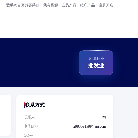
爱采购首页
我要采购
我有货源
会员产品
推广产品
注册开店
所属行业
批发业
联系方式
联系人
秦
电子邮箱
2993591599@qq.com
QQ号
-