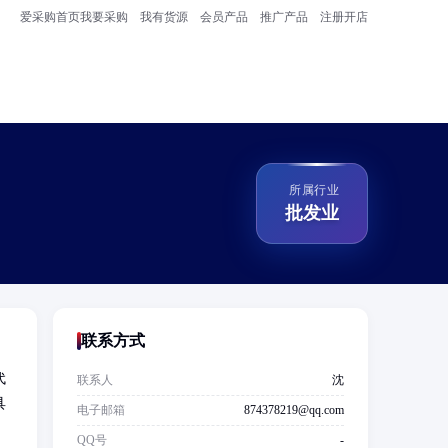
爱采购首页
我要采购
我有货源
会员产品
推广产品
注册开店
所属行业
批发业
联系方式
代
联系人
沈
具
电子邮箱
874378219@qq.com
、
QQ号
-