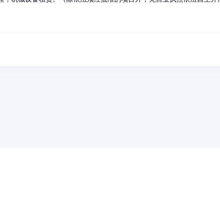
药品医疗器械网络信息服务备案(京)网药械信息备字（2021）第00159号