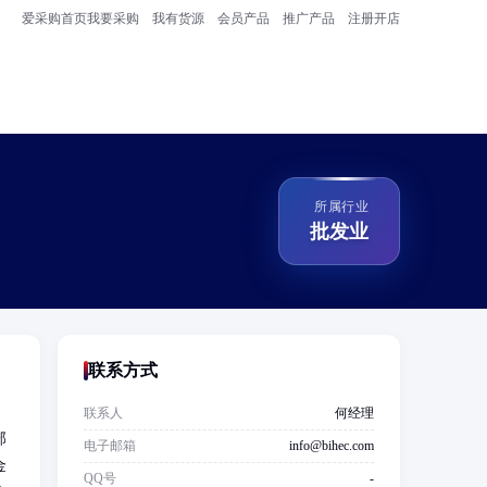
爱采购首页
我要采购
我有货源
会员产品
推广产品
注册开店
所属行业
批发业
联系方式
联系人
何经理
部
电子邮箱
info@bihec.com
金
QQ号
-