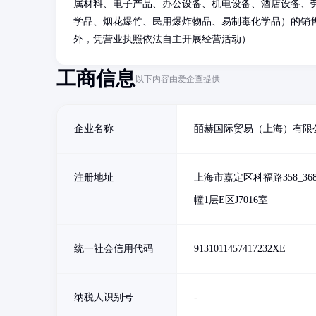
属材料、电子产品、办公设备、机电设备、酒店设备、
学品、烟花爆竹、民用爆炸物品、易制毒化学品）的销
外，凭营业执照依法自主开展经营活动）
工商信息
以下内容由爱企查提供
企业名称
皕赫国际贸易（上海）有限
注册地址
上海市嘉定区科福路358_36
幢1层E区J7016室
统一社会信用代码
9131011457417232XE
纳税人识别号
-