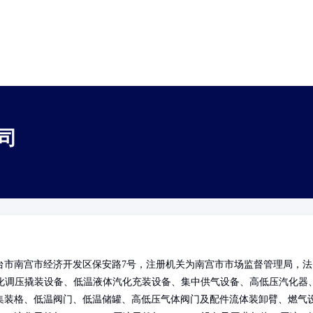
司
台市南宫市经济开发区保安路7号，注册机关为南宫市市场监督管理局，法
气化调压撬装设备、低温液体汽化充装设备、集中供气设备、高低压汽化器
集装格、低温阀门、低温储罐、高低压气体阀门及配件流体装卸臂、燃气