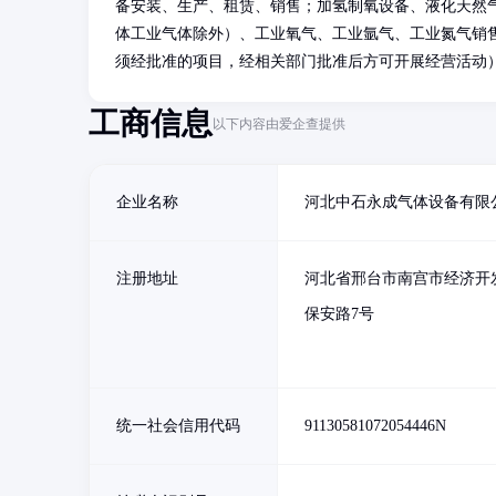
备安装、生产、租赁、销售；加氢制氧设备、液化天然气
体工业气体除外）、工业氧气、工业氩气、工业氮气销
须经批准的项目，经相关部门批准后方可开展经营活动）
工商信息
以下内容由爱企查提供
企业名称
河北中石永成气体设备有限
注册地址
河北省邢台市南宫市经济开
保安路7号
统一社会信用代码
91130581072054446N