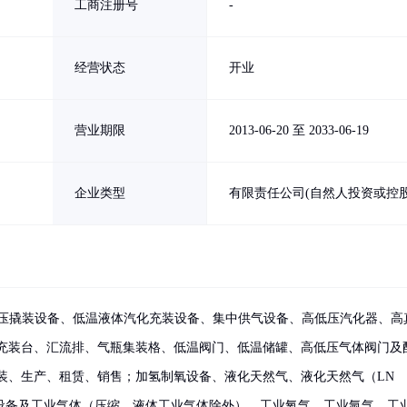
工商注册号
-
经营状态
开业
营业期限
2013-06-20 至 2033-06-19
企业类型
有限责任公司(自然人投资或控股
化调压撬装设备、低温液体汽化充装设备、集中供气设备、高低压汽化器、高
充装台、汇流排、气瓶集装格、低温阀门、低温储罐、高低压气体阀门及
装、生产、租赁、销售；加氢制氧设备、液化天然气、液化天然气（LN
）设备及工业气体（压缩、液体工业气体除外）、工业氧气、工业氩气、工