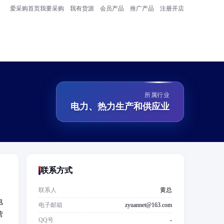
爱采购首页
我要采购
我有货源
会员产品
推广产品
注册开店
所属行业
电力、热力生产和供应业
联系方式
联系人
黄总
电
电子邮箱
zyuannet@163.com
营
QQ号
-