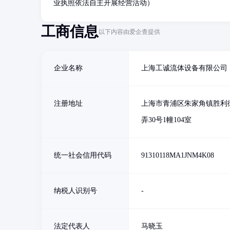
业执照依法自主开展经营活动）
工商信息
以下内容由爱企查提供
企业名称
上海工诚流体设备有限公司
注册地址
上海市青浦区朱家角镇胜利街
弄30号1幢104室
统一社会信用代码
91310118MA1JNM4K08
纳税人识别号
-
法定代表人
马晓玉