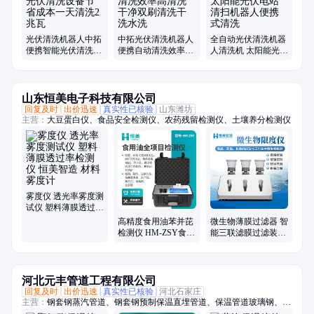
光伏清洗机器人中拓
中拓光伏清洗机器人
全自动光伏清洗机器
便携智能光伏清洗设
便携自动清洗效率高
人清洗机 太阳能光伏
备节省成本一天清洗
清洗干净双刷清洗干
电站清扫机器人便携
2兆瓦
洗水洗
式清洗
山东恒美电子科技有限公司
回复及时
出价迅速
真实性已核验
山东潍坊
主营：
大豆蛋白仪、食品安全检测仪、农药残留检测仪、土壤养分检测仪
雾度仪 透光率雾度测
试仪 塑料薄膜透过率
检测仪 恒美智造 材
高精度食用油苯并芘
微生物薄膜过滤器 智
料雾度计
检测仪 HM-ZSY食用
能三联滤膜过滤装置
油品质综合检测仪器
HM-WX3G无菌过滤
恒美智造
系统
河北元丰管道工程有限公司
回复及时
出价迅速
真实性已核验
河北石家庄
主营：
钢套钢蒸汽管道、钢套钢预制保温直埋管道、保温管道玻璃钢、蒸