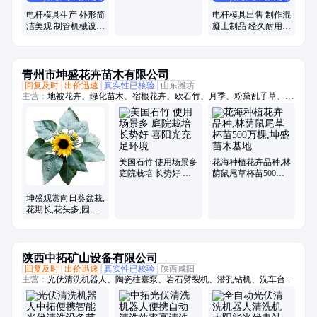
作混凝土制品
电杆模具生产 外形简
电杆模具出售 制作混
洁美观 制管机械设备
凝土制品 经久耐用
出售 海晶
用途广泛
青州市坤盛花卉苗木有限公司
回复及时
出价迅速
真实性已核验
山东潍坊
主营：
地被花卉、绿化苗木、宿根花卉、欧石竹、月季、粉黛乱子草、时
令草花、菊花
美国石竹 使用场景多
花海种植花卉品种,林
庭院栽培 长势好 喜
荫鼠尾草杯苗500万
阳光充足环境
棵,坤盛苗木基地
坤盛观赏向日葵盆栽,
花期长,花头多,园林
绿化价值高
陕西中拓矿山设备有限公司
回复及时
出价迅速
真实性已核验
陕西咸阳
主营：
光伏清洗机器人、陶瓷柱塞泵、岩石劈裂机、潜孔钻机、洗车台、
张拉千斤顶