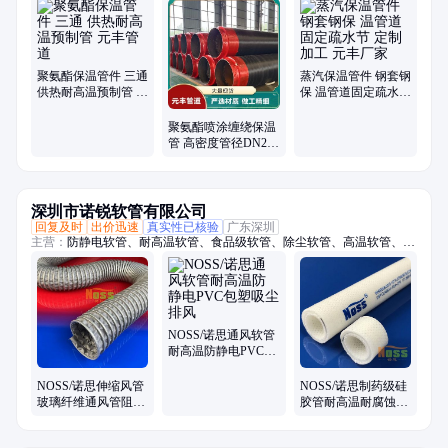
汽管道钢套钢、聚氨酯保温管、钢套钢蒸汽管、喷涂缠绕保温管、镀锌铁
皮架空保温管、聚氨酯保温管件、蒸汽保温管件、预制蒸汽架空保温管、
钢套钢耐高温保温管、保温管直埋钢套钢、钢套钢地埋管、钢套钢外滑动
钢管、钢套钢保温弯头、蒸汽保温管架空、耐高温高压蒸汽管、钢套钢高
温蒸汽保温管、套钢蒸汽保温钢管、高压耐高温蒸汽管、蒸汽架空保温
聚氨酯保温管件 三通
蒸汽保温管件 钢套钢
管、集中供热蒸汽保温管、高温蒸汽保温管
供热耐高温预制管 元
保 温管道固定疏水节
丰管道
定制加工 元丰厂家
聚氨酯喷涂缠绕保温
管 高密度管径DN250
元丰厂家
深圳市诺锐软管有限公司
回复及时
出价迅速
真实性已核验
广东深圳
主营：
防静电软管、耐高温软管、食品级软管、除尘软管、高温软管、吸
尘软管、pu钢丝软管、无塑化剂软管、食品级钢丝软管、阻燃防静电软
管、通风软管、通风管、高温风管、伸缩风管、耐腐蚀风管、耐高温除尘
管、除尘管、阻燃除尘管、吸尘管、耐热风管、PTFE风管、铁氟龙风
管、洁净风管、防火风管、耐高温风管
NOSS/诺思通风软管
耐高温防静电PVC包
塑吸尘排风
NOSS/诺思伸缩风管
NOSS/诺思制药级硅
玻璃纤维通风管阻燃
胶管耐高温耐腐蚀酸
耐热蒸气耐高温450
碱易清洗
度