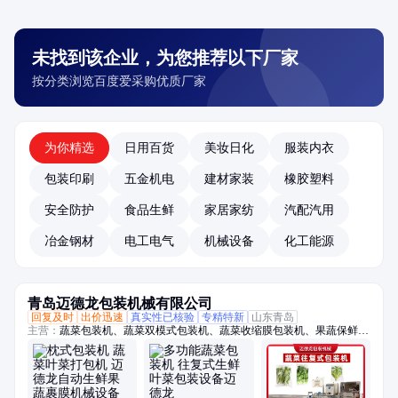
未找到该企业，为您推荐以下厂家
按分类浏览百度爱采购优质厂家
为你精选
日用百货
美妆日化
服装内衣
包装印刷
五金机电
建材家装
橡胶塑料
安全防护
食品生鲜
家居家纺
汽配汽用
冶金钢材
电工电气
机械设备
化工能源
青岛迈德龙包装机械有限公司
回复及时
出价迅速
真实性已核验
专精特新
山东青岛
主营：
蔬菜包装机、蔬菜双模式包装机、蔬菜收缩膜包装机、果蔬保鲜膜
包装机、托盒果蔬包装机、生鲜包装机、保鲜包装机、蔬菜高速包装机、
称重贴标机、冬瓜定量切片机