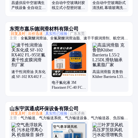
昌盛供应中空玻璃生
全自动中空玻璃封胶
全自动中空玻璃卧式
产线设备 全自动立式
线立式小型密封玻璃
清洗机 幕墙玻璃洗片
中空玻璃混合生产线
打胶机设备
机 昌盛
东莞市嘉乐德润滑材料有限公司
回复及时
出价迅速
真实性已核验
广东东莞
主营：
全氟聚醚润滑油、全氟聚醚润滑油脂、速干干膜润滑剂、航空润滑
油脂、-70至1400度润滑油脂、轴承润滑油脂、齿轮润滑油脂、螺丝螺栓
润滑油脂、抗咬合防卡剂、高真空密封硅脂、电子氟化冷却液、疏水涂层
涂料、一比一平替进口品牌系列油脂
速干性润滑油 关东化
高温润滑脂 克鲁勃
成 SF-102 RX402 FL-
Klüber Barrierta L55/2
955E氟素干性皮膜润
L25DL滑轨轴承氟素
电子氟化液 3M
滑剂厂家
脂厂家
Fluorinert FC-40 FC-
70 FC-72 FC-43服务
器群浸没式液冷
山东宇淇通成环保设备有限公司
回复及时
出价迅速
真实性已核验
山东济南
主营：
气力输送、气力输送系统、气力输送设备、气力输送器、负压输
送、物料输送、旋转供料器、供料阀、AV泵、仓泵、罗茨风机、罗次鼓
风机、空气悬浮鼓风机、磁悬浮鼓风机、空浮风机、三叶罗茨鼓风机、曝
气风机、气力输送风机、粉煤灰输送设备、粉体输送系统、粉料输送泵、