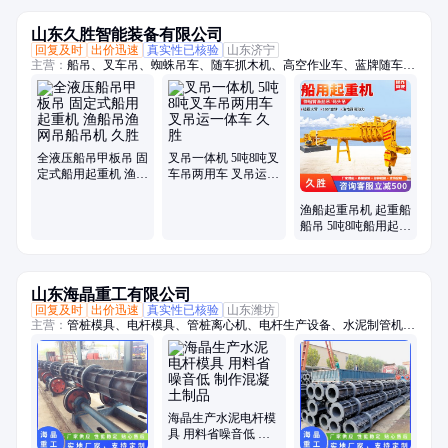
山东久胜智能装备有限公司
回复及时
出价迅速
真实性已核验
山东济宁
主营：
船吊、叉车吊、蜘蛛吊车、随车抓木机、高空作业车、蓝牌随车
吊、折臂吊、随车挖、履带蜘蛛吊、吊挖一体机、三轮随车吊、履带随车
吊、三轮吊、履带随车挖、履带吊车、船用起重机、拖拉机平板吊、履带
随车抓、下葬车、四不像吊车、车载吊机、抓木机、拖拉机吊钻一体机、
小吊车、装载机
全液压船吊甲板吊 固
叉吊一体机 5吨8吨叉
定式船用起重机 渔船
车吊两用车 叉吊运一
吊渔网吊船吊机 久胜
体车 久胜
渔船起重吊机 起重船
船吊 5吨8吨船用起重
机 久胜
山东海晶重工有限公司
回复及时
出价迅速
真实性已核验
山东潍坊
主营：
管桩模具、电杆模具、管桩离心机、电杆生产设备、水泥制管机、
混凝土管设备
海晶生产水泥电杆模
具 用料省噪音低 制