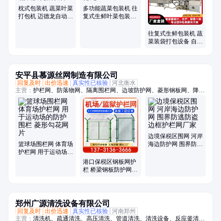
枕式包装机 蔬菜叶菜
多功能蔬菜包装机 往
打包机 迈德龙自动生
复式生鲜叶菜包装设
鲜果蔬裹膜机械设备
备迈德龙
往复式生鲜包装机 蔬
菜装袋打包设备 自动
打孔裹膜机
安平县慕源丝网制造有限公司
回复及时
出价迅速
真实性已核验
河北衡水
主营：
护栏网、防落物网、隔离围栏网、边坡防护网、菱形钢板网、降噪
隔音墙、户外吸音板、桥梁防护网、防落物围栏网、篮球场围栏网、柔性
钢丝绳网、斜坡防落石网、光伏电站围栏、高架桥梁隔音屏、保税区围界
边境保税区围网 河岸
篮球场围栏网 体育场
海边防护网 围界防逃
护栏网 用于运动场的
防盗边框护栏网厂家
防护围栏 菱形勾花网
港口保税区钢板网护
片
栏 桥梁钢板防护网围
栏 机场护栏网
郑州广源清洗设备有限公司
回复及时
出价迅速
真实性已核验
河南郑州
主营：
清洗机、疏通清洗、高压清洗、管道清洗、清洗设备、反应釜清