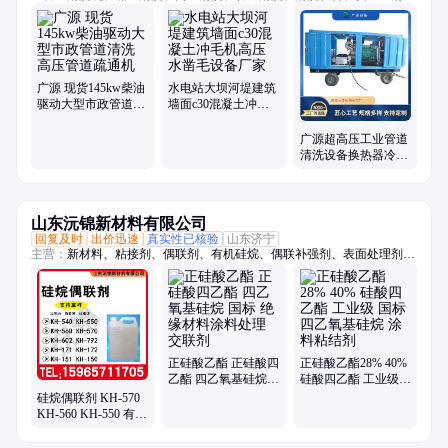
洗、超高压、冲毛机、铝模板、拉毛机、混凝土、换热器、高压水、柴油
驱动、锅炉管道、电机驱动、船体除锈、管道疏通、除锈除漆、钢坯除
磷、电驱动高压、水除磷系统、水喷砂除锈、冷凝器管道、下水道疏通
广源 现货145kw柴油
水电站大坝河堤建筑
驱动大型市政管道清
墙面c30混凝土冲毛
洗 高压管道疏通机
机高压水凿毛设备厂
家
广源超高压工业管道
清洗设备换热器冷凝
器清洗反应釜高压清
洗机
山东沅锦新材料有限公司
回复及时
出价迅速
真实性已核验
山东济宁
主营：
新材料、粘接剂、偶联剂、有机硅烷、偶联补强剂、表面处理剂、
橡胶硅质填料
正硅酸乙酯 正硅酸四
正硅酸乙酯28% 40%
乙酯 四乙氧基硅烷
硅酸四乙酯 工业级
国标 绝缘材料涂料处
国标 四乙氧基硅烷
硅烷偶联剂 KH-570
理 交联剂
涂料粘结剂
KH-560 KH-550 有机
硅烷 密封剂KH570
增粘剂 粘合剂