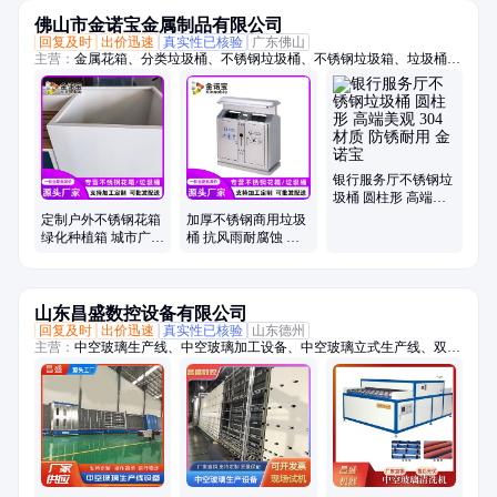
佛山市金诺宝金属制品有限公司
回复及时
出价迅速
真实性已核验
广东佛山
主营：
金属花箱、分类垃圾桶、不锈钢垃圾桶、不锈钢垃圾箱、垃圾桶、
垃圾箱、户外垃圾桶、户外垃圾箱、市政垃圾桶、果皮箱、不锈钢户外垃
圾桶、不锈钢户外垃圾箱、花箱、不锈钢花箱、花箱定制、花箱批发、双
分类垃圾桶、四分类垃圾箱、304不锈钢花箱、304不锈钢垃圾桶、304花
箱、不锈钢花坛、不锈钢花槽、不锈钢花钵、不锈钢花盆
银行服务厅不锈钢垃
圾桶 圆柱形 高端美
观 304材质 防锈耐用
定制户外不锈钢花箱
加厚不锈钢商用垃圾
金诺宝
绿化种植箱 城市广场
桶 抗风雨耐腐蚀 户
点缀 使用寿命极长
外公共场所专可分类
坚固耐用
垃圾箱
山东昌盛数控设备有限公司
回复及时
出价迅速
真实性已核验
山东德州
主营：
中空玻璃生产线、中空玻璃加工设备、中空玻璃立式生产线、双组
份涂胶机、气动双组份涂胶机、双组份打胶机、中空玻璃打胶机、中空玻
璃封胶线、全自动铝条折弯机、铝条折弯机、丁基胶涂布机、中空玻璃充
气线、玻璃清洗机、中空玻璃设备、全自动中空玻璃充气线、中空玻璃清
洗机、卧式玻璃清洗机、分子筛灌装机、中空玻璃充气机、旋转涂胶台、
小型中空玻璃生产设备、铝条涂布机、自助丁基胶涂布机、卧式丁基胶涂
布机