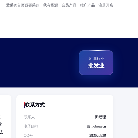
爱采购首页
我要采购
我有货源
会员产品
推广产品
注册开店
所属行业
批发业
联系方式
监
联系人
田经理
业
电子邮箱
tf@lobom.cn
法
QQ号
283626939