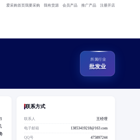
爱采购首页
我要采购
我有货源
会员产品
推广产品
注册开店
所属行业
批发业
联系方式
为
联系人
王经理
机
电子邮箱
13853419218@163.com
务
QQ号
475897244