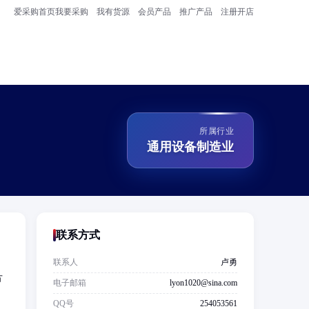
爱采购首页
我要采购
我有货源
会员产品
推广产品
注册开店
所属行业
通用设备制造业
联系方式
、
联系人
卢勇
方
电子邮箱
lyon1020@sina.com
QQ号
254053561