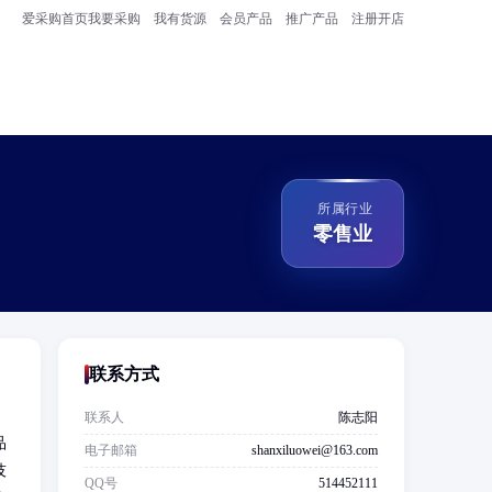
爱采购首页
我要采购
我有货源
会员产品
推广产品
注册开店
所属行业
零售业
联系方式
联系人
陈志阳
品
电子邮箱
shanxiluowei@163.com
技
QQ号
514452111