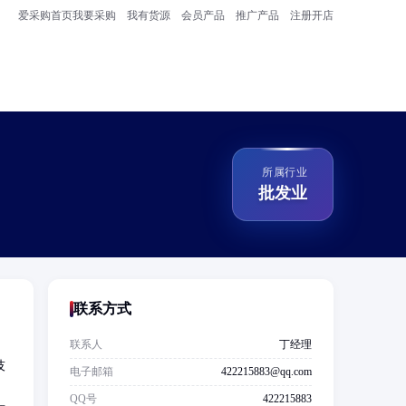
爱采购首页
我要采购
我有货源
会员产品
推广产品
注册开店
所属行业
批发业
联系方式
联系人
丁经理
技
电子邮箱
422215883@qq.com
；
QQ号
422215883