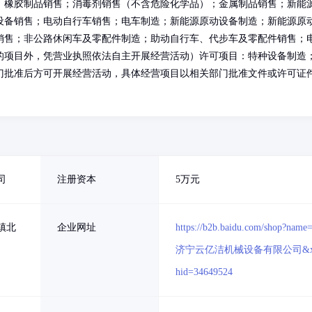
；橡胶制品销售；消毒剂销售（不含危险化学品）；金属制品销售；新能
设备销售；电动自行车销售；电车制造；新能源原动设备制造；新能源原
销售；非公路休闲车及零配件制造；助动自行车、代步车及零配件销售；
的项目外，凭营业执照依法自主开展经营活动）许可项目：特种设备制造
门批准后方可开展经营活动，具体经营项目以相关部门批准文件或许可证
司
注册资本
5万元
镇北
企业网址
https://b2b.baidu.com/shop?name
济宁云亿洁机械设备有限公司&x
hid=34649524